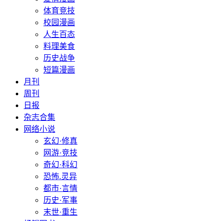
体育竞技
校园漫画
人生百态
料理美食
历史战争
短篇漫画
月刊
周刊
日报
杂志合集
网络小说
玄幻·修真
网游·竞技
奇幻·科幻
恐怖.灵异
都市·言情
历史·军事
末世·重生