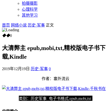
拍摄摄影
心理科学
其他学习
首页
网络小说
历史·军事
正文
◆
◆
0
大清弊主 epub,mobi,txt,精校版电子书下
载,Kindle
2019年12月19日
历史·军事
0
作者：塞外流云
类别：历史军事 电子书格式:epub,mobi,txt