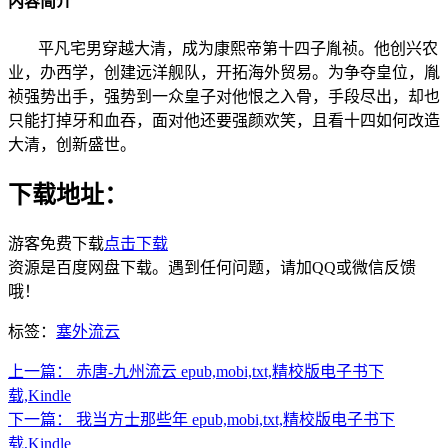
内容简介
平凡宅男穿越大清，成为康熙帝第十四子胤祯。他创兴农
业，办西学，创建远洋舰队，开拓海外贸易。为争夺皇位，胤
祯强势出手，强势到一众皇子对他恨之入骨，手段尽出，却也
只能打掉牙和血吞，面对他还要强颜欢笑，且看十四如何改造
大清，创新盛世。
下载地址：
游客免费下载
点击下载
资源是百度网盘下载。遇到任何问题，请加QQ或微信反馈
哦！
标签：
塞外流云
上一篇：
赤唐-九州流云 epub,mobi,txt,精校版电子书下
载,Kindle
下一篇：
我当方士那些年 epub,mobi,txt,精校版电子书下
载,Kindle