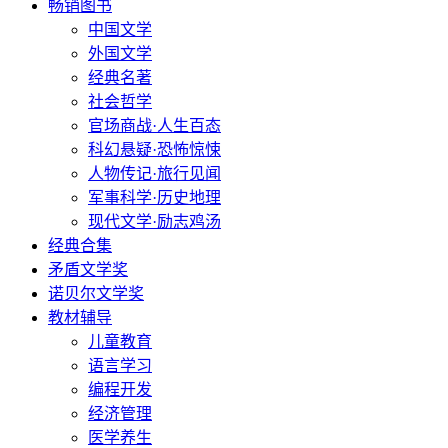
畅销图书
中国文学
外国文学
经典名著
社会哲学
官场商战·人生百态
科幻悬疑·恐怖惊悚
人物传记·旅行见闻
军事科学·历史地理
现代文学·励志鸡汤
经典合集
矛盾文学奖
诺贝尔文学奖
教材辅导
儿童教育
语言学习
编程开发
经济管理
医学养生