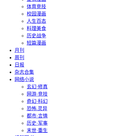
体育竞技
校园漫画
人生百态
料理美食
历史战争
短篇漫画
月刊
周刊
日报
杂志合集
网络小说
玄幻·修真
网游·竞技
奇幻·科幻
恐怖.灵异
都市·言情
历史·军事
末世·重生