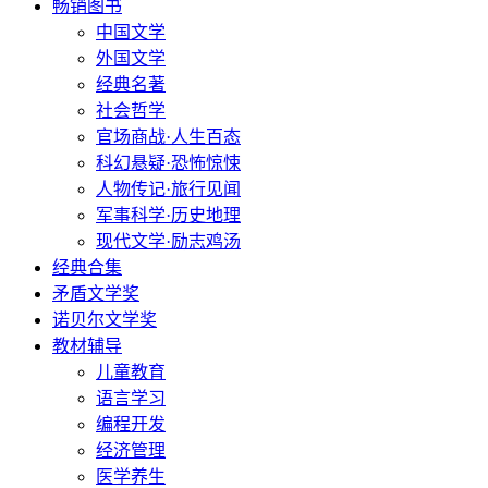
畅销图书
中国文学
外国文学
经典名著
社会哲学
官场商战·人生百态
科幻悬疑·恐怖惊悚
人物传记·旅行见闻
军事科学·历史地理
现代文学·励志鸡汤
经典合集
矛盾文学奖
诺贝尔文学奖
教材辅导
儿童教育
语言学习
编程开发
经济管理
医学养生