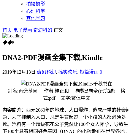
拍摄摄影
心理科学
其他学习
首页
电子漫画
奇幻科幻
正文
◆
◆
8
DNA2-PDF漫画全集下载,Kindle
2019年12月13日
奇幻科幻
,
搞笑欢乐
,
短篇漫画
0
别名:再造基因 作者:桂正和 卷数:5卷全(已完结) 格
式:pdf 文字:繁体中文
内容简介
：西元2060年的地球，人口爆炸，造成严重的社会问
题，为了抑制入人口，凡是生育超过一个小孩的人都必须处
死。岂料有一个超级花花公子竟然让100个女人怀孕，导致生
下100个具有相同好色基因（DNA）的小孩散布在世界各地。