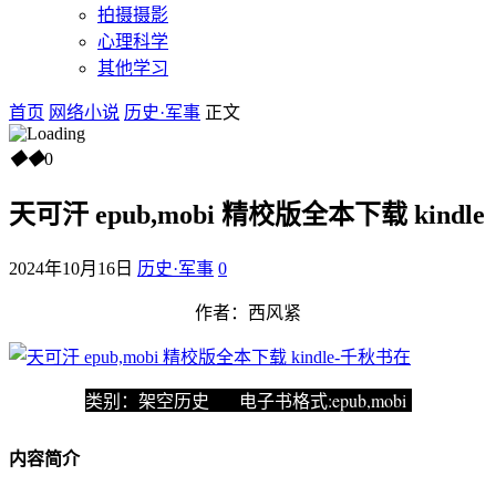
拍摄摄影
心理科学
其他学习
首页
网络小说
历史·军事
正文
◆
◆
0
天可汗 epub,mobi 精校版全本下载 kindle
2024年10月16日
历史·军事
0
作者：西风紧
类别：架空历史 电子书格式:epub,mobi
内容简介