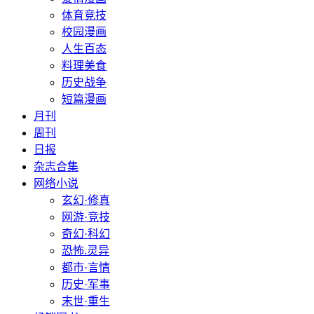
体育竞技
校园漫画
人生百态
料理美食
历史战争
短篇漫画
月刊
周刊
日报
杂志合集
网络小说
玄幻·修真
网游·竞技
奇幻·科幻
恐怖.灵异
都市·言情
历史·军事
末世·重生