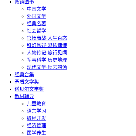
畅销图书
中国文学
外国文学
经典名著
社会哲学
官场商战·人生百态
科幻悬疑·恐怖惊悚
人物传记·旅行见闻
军事科学·历史地理
现代文学·励志鸡汤
经典合集
矛盾文学奖
诺贝尔文学奖
教材辅导
儿童教育
语言学习
编程开发
经济管理
医学养生