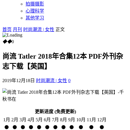
拍摄摄影
心理科学
其他学习
首页
月刊
时尚潮流 | 女性
正文
◆
◆
0
尚流 Tatler 2018年合集12本 PDF外刊杂
志下载【英国】
2019年12月18日
时尚潮流 | 女性
0
更新进度 (免费更新)
1月
2月
3月
4月
5月
6月
7月
8月
9月
10月
11月
12月
⚫
⚫
⚫
⚫
⚫
⚫
⚫
⚫
⚫
⚫
⚫
⚫