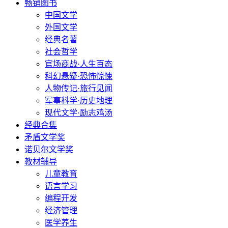
畅销图书
中国文学
外国文学
经典名著
社会哲学
官场商战·人生百态
科幻悬疑·恐怖惊悚
人物传记·旅行见闻
军事科学·历史地理
现代文学·励志鸡汤
经典合集
矛盾文学奖
诺贝尔文学奖
教材辅导
儿童教育
语言学习
编程开发
经济管理
医学养生