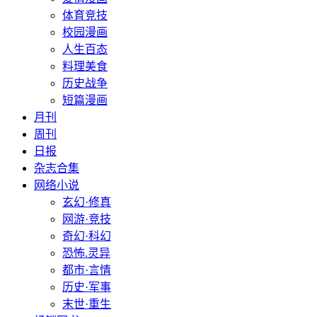
体育竞技
校园漫画
人生百态
料理美食
历史战争
短篇漫画
月刊
周刊
日报
杂志合集
网络小说
玄幻·修真
网游·竞技
奇幻·科幻
恐怖.灵异
都市·言情
历史·军事
末世·重生