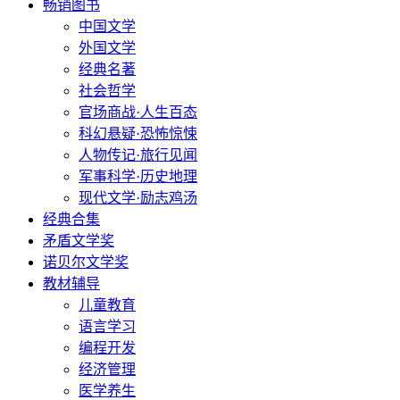
畅销图书
中国文学
外国文学
经典名著
社会哲学
官场商战·人生百态
科幻悬疑·恐怖惊悚
人物传记·旅行见闻
军事科学·历史地理
现代文学·励志鸡汤
经典合集
矛盾文学奖
诺贝尔文学奖
教材辅导
儿童教育
语言学习
编程开发
经济管理
医学养生