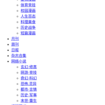
体育竞技
校园漫画
人生百态
料理美食
历史战争
短篇漫画
月刊
周刊
日报
杂志合集
网络小说
玄幻·修真
网游·竞技
奇幻·科幻
恐怖.灵异
都市·言情
历史·军事
末世·重生