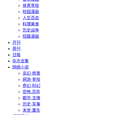
体育竞技
校园漫画
人生百态
料理美食
历史战争
短篇漫画
月刊
周刊
日报
杂志合集
网络小说
玄幻·修真
网游·竞技
奇幻·科幻
恐怖.灵异
都市·言情
历史·军事
末世·重生