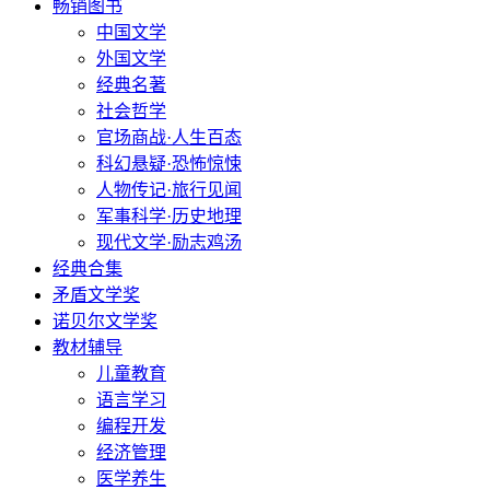
畅销图书
中国文学
外国文学
经典名著
社会哲学
官场商战·人生百态
科幻悬疑·恐怖惊悚
人物传记·旅行见闻
军事科学·历史地理
现代文学·励志鸡汤
经典合集
矛盾文学奖
诺贝尔文学奖
教材辅导
儿童教育
语言学习
编程开发
经济管理
医学养生