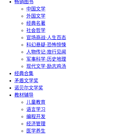
畅销图书
中国文学
外国文学
经典名著
社会哲学
官场商战·人生百态
科幻悬疑·恐怖惊悚
人物传记·旅行见闻
军事科学·历史地理
现代文学·励志鸡汤
经典合集
矛盾文学奖
诺贝尔文学奖
教材辅导
儿童教育
语言学习
编程开发
经济管理
医学养生