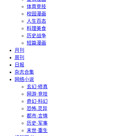
体育竞技
校园漫画
人生百态
料理美食
历史战争
短篇漫画
月刊
周刊
日报
杂志合集
网络小说
玄幻·修真
网游·竞技
奇幻·科幻
恐怖.灵异
都市·言情
历史·军事
末世·重生