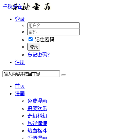
千秋书在
登录
记住密码
忘记密码？
注册
首页
漫画
免费漫画
搞笑欢乐
奇幻科幻
悬疑惊悚
热血格斗
爱情漫画