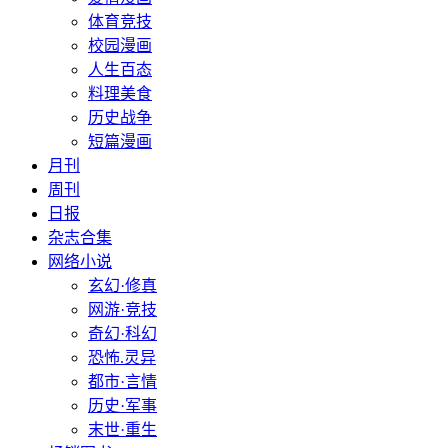
体育竞技
校园漫画
人生百态
料理美食
历史战争
短篇漫画
月刊
周刊
日报
杂志合集
网络小说
玄幻·修真
网游·竞技
奇幻·科幻
恐怖.灵异
都市·言情
历史·军事
末世·重生