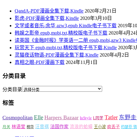
QandA-PDF漫画全集下载,Kindle
2020年2月21日
影虎-PDF漫画全集下载,Kindle
2020年3月10日
文学或者音乐-余华 azw3,epub Kindle电子书下载
2019年1
韩娱之影帝 epub,mobi,txt,精校版电子书下载
2020年4月2
读英国《金融时报》学英语一二册 epub,mobi,azw3 Kind
玩赏天下 epub,mobi,txt,精校版电子书下载,Kindle
2020年
灵猫夜话物语-PDF漫画全集下载,Kindle
2020年4月2日
真相之眼-PDF漫画下载
2024年11月1日
分类目录
分类目录
标签
Elle
Tatler
东野圭
Harpers Bazaar
Cosmopolitan
InStyle
L同学
法国作家
林语堂
汪曾祺
流浪的蛤蟆
疯丢子
王小波
月关
桐华
约瑟芬·