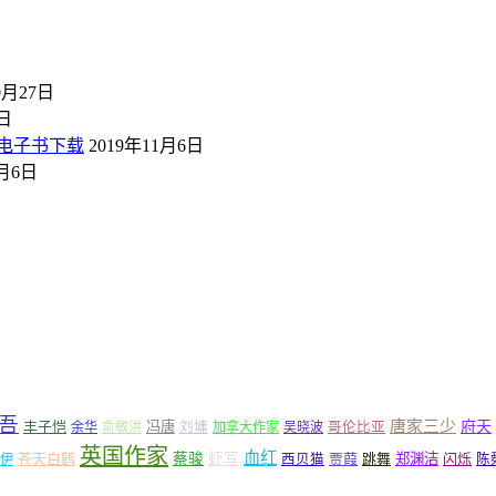
0月27日
4日
le电子书下载
2019年11月6日
3月6日
吾
唐家三少
府天
丰子恺
冯唐
余华
俞敏洪
刘墉
加拿大作家
吴晓波
哥伦比亚
英国作家
血红
苍天白鹤
蔡骏
虾写
贾葭
跳舞
郑渊洁
闪烁
铁伊
西贝猫
陈