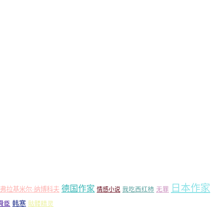
日本作家
德国作家
弗拉基米尔·纳博科夫
情感小说
我吃西红柿
无罪
韩寒
骷髅精灵
舜臣