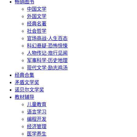
畅销图书
中国文学
外国文学
经典名著
社会哲学
官场商战·人生百态
科幻悬疑·恐怖惊悚
人物传记·旅行见闻
军事科学·历史地理
现代文学·励志鸡汤
经典合集
矛盾文学奖
诺贝尔文学奖
教材辅导
儿童教育
语言学习
编程开发
经济管理
医学养生