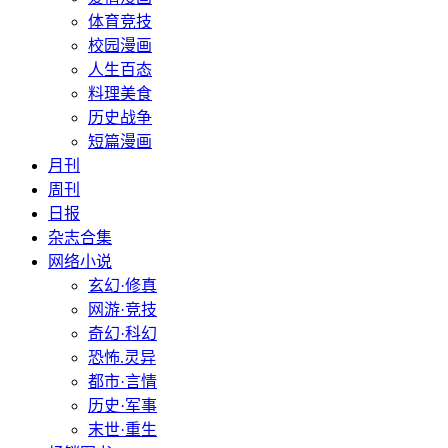
体育竞技
校园漫画
人生百态
料理美食
历史战争
短篇漫画
月刊
周刊
日报
杂志合集
网络小说
玄幻·修真
网游·竞技
奇幻·科幻
恐怖.灵异
都市·言情
历史·军事
末世·重生