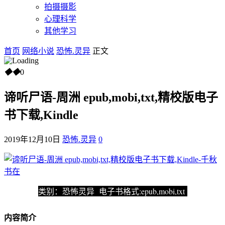
拍摄摄影
心理科学
其他学习
首页
网络小说
恐怖.灵异
正文
◆
◆
0
谛听尸语-周洲 epub,mobi,txt,精校版电子
书下载,Kindle
2019年12月10日
恐怖.灵异
0
类别：恐怖灵异 电子书格式:epub,mobi,txt
内容简介