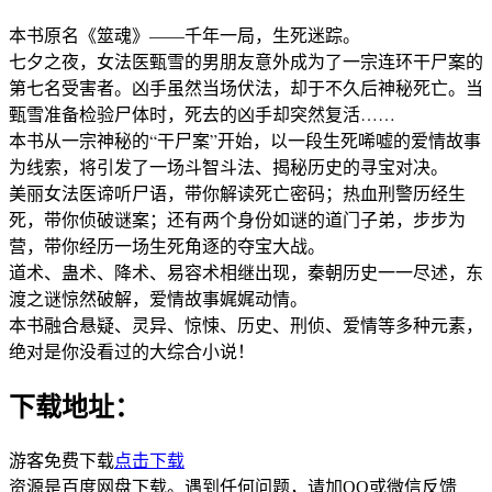
本书原名《筮魂》——千年一局，生死迷踪。
七夕之夜，女法医甄雪的男朋友意外成为了一宗连环干尸案的
第七名受害者。凶手虽然当场伏法，却于不久后神秘死亡。当
甄雪准备检验尸体时，死去的凶手却突然复活……
本书从一宗神秘的“干尸案”开始，以一段生死唏嘘的爱情故事
为线索，将引发了一场斗智斗法、揭秘历史的寻宝对决。
美丽女法医谛听尸语，带你解读死亡密码；热血刑警历经生
死，带你侦破谜案；还有两个身份如谜的道门子弟，步步为
营，带你经历一场生死角逐的夺宝大战。
道术、蛊术、降术、易容术相继出现，秦朝历史一一尽述，东
渡之谜惊然破解，爱情故事娓娓动情。
本书融合悬疑、灵异、惊悚、历史、刑侦、爱情等多种元素，
绝对是你没看过的大综合小说！
下载地址：
游客免费下载
点击下载
资源是百度网盘下载。遇到任何问题，请加QQ或微信反馈