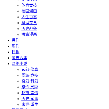
体育竞技
校园漫画
人生百态
料理美食
历史战争
短篇漫画
月刊
周刊
日报
杂志合集
网络小说
玄幻·修真
网游·竞技
奇幻·科幻
恐怖.灵异
都市·言情
历史·军事
末世·重生