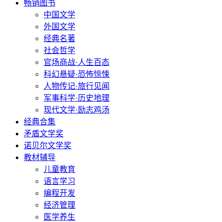
畅销图书
中国文学
外国文学
经典名著
社会哲学
官场商战·人生百态
科幻悬疑·恐怖惊悚
人物传记·旅行见闻
军事科学·历史地理
现代文学·励志鸡汤
经典合集
矛盾文学奖
诺贝尔文学奖
教材辅导
儿童教育
语言学习
编程开发
经济管理
医学养生