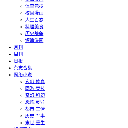
体育竞技
校园漫画
人生百态
料理美食
历史战争
短篇漫画
月刊
周刊
日报
杂志合集
网络小说
玄幻·修真
网游·竞技
奇幻·科幻
恐怖.灵异
都市·言情
历史·军事
末世·重生