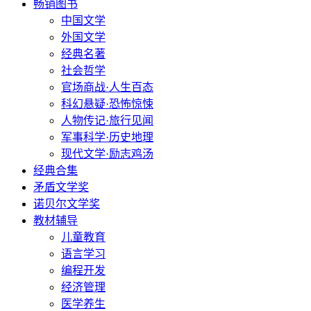
畅销图书
中国文学
外国文学
经典名著
社会哲学
官场商战·人生百态
科幻悬疑·恐怖惊悚
人物传记·旅行见闻
军事科学·历史地理
现代文学·励志鸡汤
经典合集
矛盾文学奖
诺贝尔文学奖
教材辅导
儿童教育
语言学习
编程开发
经济管理
医学养生