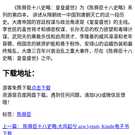
《陈舜臣十八史略：皇皇盛世》为《陈舜臣十八史略》系
列的第四本， 讲述从隋朝统一中国到唐朝灭亡的这一段历
史。大唐帝国的宫廷权谋与政治角逐是《皇皇盛世》的主线。
李世民的盖世将才和缜密权谋、长孙无忌的权力欲望和毒辣计
谋、武则天的果敢杀伐和启用贤才、李隆基的威风凛凛和老年
昏聩、杨国忠的嫉贤妒能和善于粉饰、安禄山的谄媚伪装和最
终叛乱，大唐三百年兴衰治乱之重大事件，尽在《陈舜臣十八
史略：皇皇盛世》之中。
下载地址：
游客免费下载
点击下载
资源是百度网盘下载。遇到任何问题，请加QQ或微信反馈
哦！
标签：
陈舜臣
上一篇：
陈舜臣十八史略:大风起兮 azw3,epub, Kindle电子书
下载