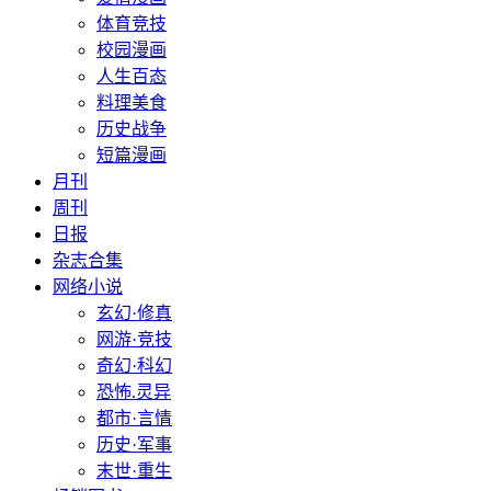
体育竞技
校园漫画
人生百态
料理美食
历史战争
短篇漫画
月刊
周刊
日报
杂志合集
网络小说
玄幻·修真
网游·竞技
奇幻·科幻
恐怖.灵异
都市·言情
历史·军事
末世·重生