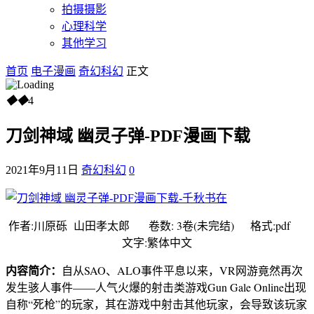
拍摄摄影
心理科学
其他学习
首页
电子漫画
奇幻科幻
正文
◆
◆
4
刀剑神域 幽灵子弹-PDF漫画下载
2021年9月11日
奇幻科幻
0
作者:川原砾 山田孝太郎 卷数: 3卷(未完结) 格式:pdf
文字:繁体中文
内容简介：
自从SAO、ALO事件平息以来，VR网游竟然再次
发生骇人事件——人气火爆的射击类游戏Gun Gale Online出现
自称“死枪”的玩家，其在游戏中射击其他玩家，会导致该玩家