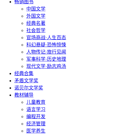
畅销图书
中国文学
外国文学
经典名著
社会哲学
官场商战·人生百态
科幻悬疑·恐怖惊悚
人物传记·旅行见闻
军事科学·历史地理
现代文学·励志鸡汤
经典合集
矛盾文学奖
诺贝尔文学奖
教材辅导
儿童教育
语言学习
编程开发
经济管理
医学养生