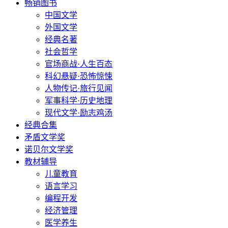
畅销图书
中国文学
外国文学
经典名著
社会哲学
官场商战·人生百态
科幻悬疑·恐怖惊悚
人物传记·旅行见闻
军事科学·历史地理
现代文学·励志鸡汤
经典合集
矛盾文学奖
诺贝尔文学奖
教材辅导
儿童教育
语言学习
编程开发
经济管理
医学养生