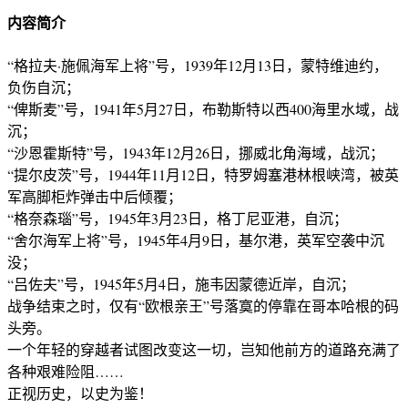
内容简介
“格拉夫·施佩海军上将”号，1939年12月13日，蒙特维迪约，
负伤自沉；
“俾斯麦”号，1941年5月27日，布勒斯特以西400海里水域，战
沉；
“沙恩霍斯特”号，1943年12月26日，挪威北角海域，战沉；
“提尔皮茨”号，1944年11月12日，特罗姆塞港林根峡湾，被英
军高脚柜炸弹击中后倾覆；
“格奈森瑙”号，1945年3月23日，格丁尼亚港，自沉；
“舍尔海军上将”号，1945年4月9日，基尔港，英军空袭中沉
没；
“吕佐夫”号，1945年5月4日，施韦因蒙德近岸，自沉；
战争结束之时，仅有“欧根亲王”号落寞的停靠在哥本哈根的码
头旁。
一个年轻的穿越者试图改变这一切，岂知他前方的道路充满了
各种艰难险阻……
正视历史，以史为鉴！