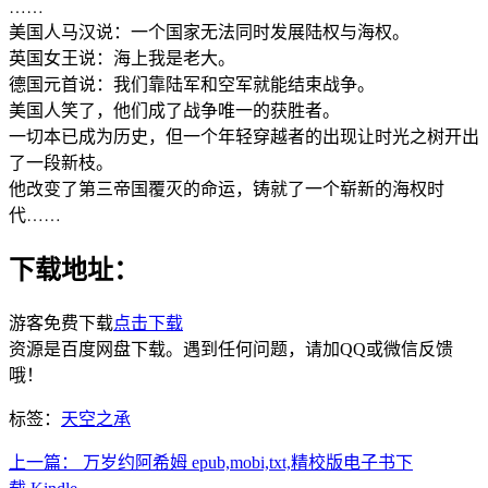
……
美国人马汉说：一个国家无法同时发展陆权与海权。
英国女王说：海上我是老大。
德国元首说：我们靠陆军和空军就能结束战争。
美国人笑了，他们成了战争唯一的获胜者。
一切本已成为历史，但一个年轻穿越者的出现让时光之树开出
了一段新枝。
他改变了第三帝国覆灭的命运，铸就了一个崭新的海权时
代……
下载地址：
游客免费下载
点击下载
资源是百度网盘下载。遇到任何问题，请加QQ或微信反馈
哦！
标签：
天空之承
上一篇：
万岁约阿希姆 epub,mobi,txt,精校版电子书下