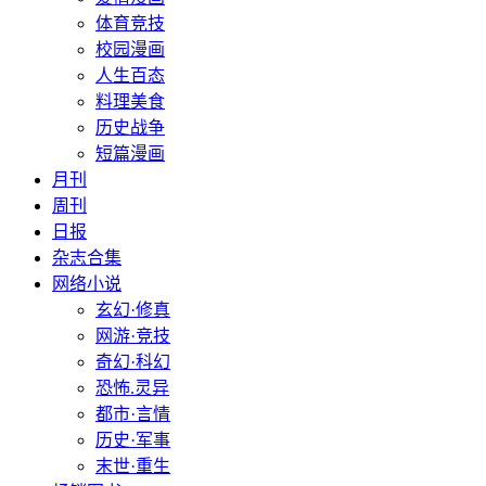
体育竞技
校园漫画
人生百态
料理美食
历史战争
短篇漫画
月刊
周刊
日报
杂志合集
网络小说
玄幻·修真
网游·竞技
奇幻·科幻
恐怖.灵异
都市·言情
历史·军事
末世·重生