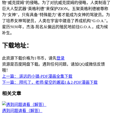
物“威克提姆”的侵略。为了对抗威克提姆的侵略，人类制造了
巨大人型武器“英格利德”来保护ZION。五架英格利德被尊称
为“女神”，只有具备“特殊能力”者才能成为女神的驾驶员。为
了培养女神驾驶员，人类在宇宙中建造了养成机构“G.O.A.”。
星历5030年，杰洛·苑名从偏远的殖民地前往G.O.A.，成为候
补生。
下载地址：
此资源下载价格为
1
书币，请先
登录
资源是百度网盘下载。遇到任何问题，请加QQ或微信反馈
哦！
上一篇：
遥远的小镇-PDF漫画全集下载
下一篇：
拜托了，老师/星空的邂逅1＆2-PDF漫画下载
相关文章
遇到问题请看（解答）