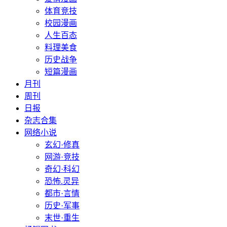
体育竞技
校园漫画
人生百态
料理美食
历史战争
短篇漫画
月刊
周刊
日报
杂志合集
网络小说
玄幻·修真
网游·竞技
奇幻·科幻
恐怖.灵异
都市·言情
历史·军事
末世·重生