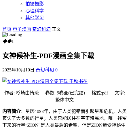
拍摄摄影
心理科学
其他学习
首页
电子漫画
奇幻科幻
正文
◆
◆
1
女神候补生-PDF漫画全集下载
2025年10月10日
奇幻科幻
0
作者: 杉崎由绮琉 卷数: 5卷全(已完结) 格式:pdf 文字:
繁体中文
内容简介
：
星历4088年，由于人类犯错而引起星系危机，人类
丧失了大多数的行星；人类只能居住在宇宙殖民地，唯一残留
下来的行星“ZION”是人类最后的希望，但是ZION遭受神秘生