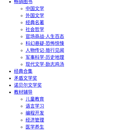
畅销图书
中国文学
外国文学
经典名著
社会哲学
官场商战·人生百态
科幻悬疑·恐怖惊悚
人物传记·旅行见闻
军事科学·历史地理
现代文学·励志鸡汤
经典合集
矛盾文学奖
诺贝尔文学奖
教材辅导
儿童教育
语言学习
编程开发
经济管理
医学养生