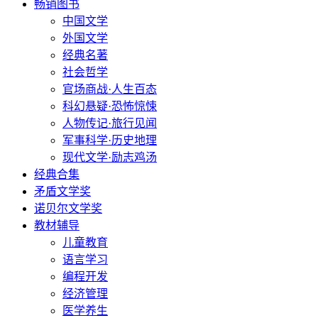
畅销图书
中国文学
外国文学
经典名著
社会哲学
官场商战·人生百态
科幻悬疑·恐怖惊悚
人物传记·旅行见闻
军事科学·历史地理
现代文学·励志鸡汤
经典合集
矛盾文学奖
诺贝尔文学奖
教材辅导
儿童教育
语言学习
编程开发
经济管理
医学养生