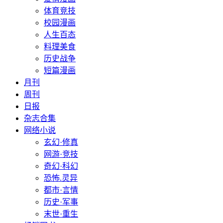
体育竞技
校园漫画
人生百态
料理美食
历史战争
短篇漫画
月刊
周刊
日报
杂志合集
网络小说
玄幻·修真
网游·竞技
奇幻·科幻
恐怖.灵异
都市·言情
历史·军事
末世·重生