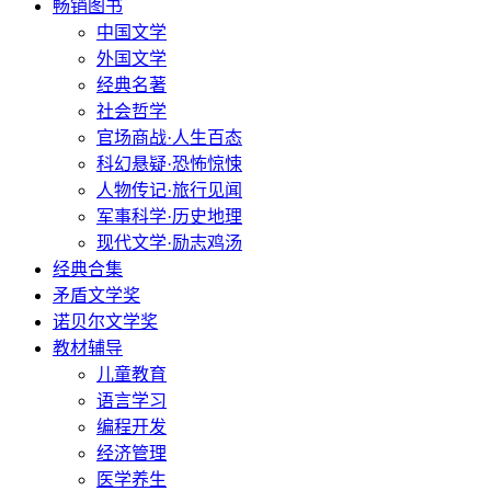
畅销图书
中国文学
外国文学
经典名著
社会哲学
官场商战·人生百态
科幻悬疑·恐怖惊悚
人物传记·旅行见闻
军事科学·历史地理
现代文学·励志鸡汤
经典合集
矛盾文学奖
诺贝尔文学奖
教材辅导
儿童教育
语言学习
编程开发
经济管理
医学养生