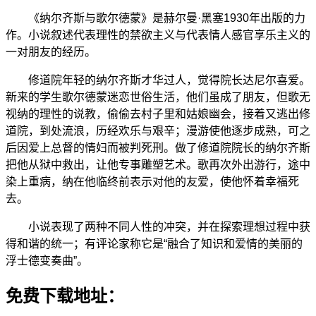
《纳尔齐斯与歌尔德蒙》是赫尔曼·黑塞1930年出版的力
作。小说叙述代表理性的禁欲主义与代表情人感官享乐主义的
一对朋友的经历。
修道院年轻的纳尔齐斯才华过人，觉得院长达尼尔喜爱。
新来的学生歌尔德蒙迷恋世俗生活，他们虽成了朋友，但歌无
视纳的理性的说教，偷偷去村子里和姑娘幽会，接着又逃出修
道院，到处流浪，历经欢乐与艰辛；漫游使他逐步成熟，可之
后因爱上总督的情妇而被判死刑。做了修道院院长的纳尔齐斯
把他从狱中救出，让他专事雕塑艺术。歌再次外出游行，途中
染上重病，纳在他临终前表示对他的友爱，使他怀着幸福死
去。
小说表现了两种不同人性的冲突，并在探索理想过程中获
得和谐的统一；有评论家称它是“融合了知识和爱情的美丽的
浮士德变奏曲”。
免费下载地址：