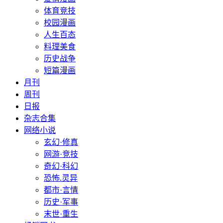
体育竞技
校园漫画
人生百态
料理美食
历史战争
短篇漫画
月刊
周刊
日报
杂志合集
网络小说
玄幻·修真
网游·竞技
奇幻·科幻
恐怖.灵异
都市·言情
历史·军事
末世·重生