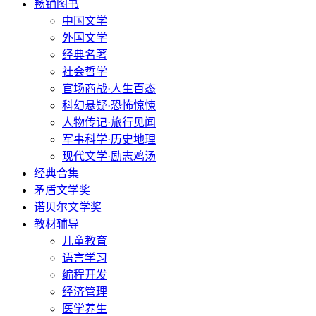
畅销图书
中国文学
外国文学
经典名著
社会哲学
官场商战·人生百态
科幻悬疑·恐怖惊悚
人物传记·旅行见闻
军事科学·历史地理
现代文学·励志鸡汤
经典合集
矛盾文学奖
诺贝尔文学奖
教材辅导
儿童教育
语言学习
编程开发
经济管理
医学养生