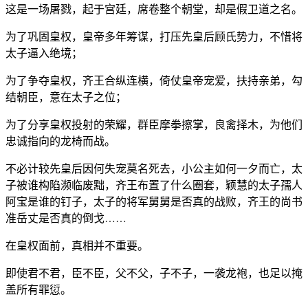
这是一场屠戮，起于宫廷，席卷整个朝堂，却是假卫道之名。
为了巩固皇权，皇帝多年筹谋，打压先皇后顾氏势力，不惜将
太子逼入绝境；
为了争夺皇权，齐王合纵连横，倚仗皇帝宠爱，扶持亲弟，勾
结朝臣，意在太子之位；
为了分享皇权投射的荣耀，群臣摩拳擦掌，良禽择木，为他们
忠诚指向的龙椅而战。
不必计较先皇后因何失宠莫名死去，小公主如何一夕而亡，太
子被谁构陷濒临废黜，齐王布置了什么圈套，颖慧的太子孺人
阿宝是谁的钉子，太子的将军舅舅是否真的战败，齐王的尚书
准岳丈是否真的倒戈……
在皇权面前，真相并不重要。
即使君不君，臣不臣，父不父，子不子，一袭龙袍，也足以掩
盖所有罪愆。