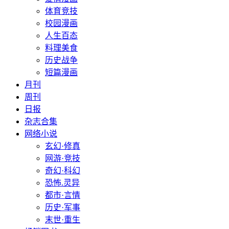
体育竞技
校园漫画
人生百态
料理美食
历史战争
短篇漫画
月刊
周刊
日报
杂志合集
网络小说
玄幻·修真
网游·竞技
奇幻·科幻
恐怖.灵异
都市·言情
历史·军事
末世·重生