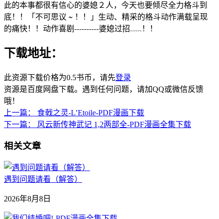
此的本事都很有信心的婆媳２人，今天也要倾尽全力格斗到
底！！「不可思议 ~ ！！」生动、精采的格斗动作满载呈现
的痛快！！动作喜剧----------婆媳过招......！！
下载地址：
此资源下载价格为
0.5
书币，请先
登录
资源是百度网盘下载。遇到任何问题，请加QQ或微信反馈
哦！
上一篇：
食戟之灵-L’Etoile-PDF漫画下载
下一篇：
风云新传神武记 1,2两部全-PDF漫画全集下载
相关文章
遇到问题请看（解答）
2026年8月8日