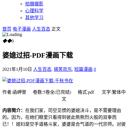
拍摄摄影
心理科学
其他学习
首页
电子漫画
人生百态
正文
◆
◆
0
婆媳过招-PDF漫画下载
2021年1月10日
人生百态
,
搞笑欢乐
,
短篇漫画
0
作者:函岬誉 卷数:5卷全(已完结) 格式:pdf 文字:繁体中
文
内容简介：
在我们家，司空见惯的婆媳决斗，是不需要理由
的。因为，在她们眼里只看得到彼此熊熊烈火般的双拳而
已！！媳妇是空手道格斗家，婆婆是合气道的一代宗师。对彼