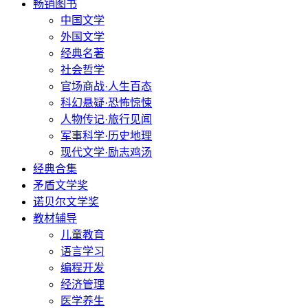
畅销图书
中国文学
外国文学
经典名著
社会哲学
官场商战·人生百态
科幻悬疑·恐怖惊悚
人物传记·旅行见闻
军事科学·历史地理
现代文学·励志鸡汤
经典合集
矛盾文学奖
诺贝尔文学奖
教材辅导
儿童教育
语言学习
编程开发
经济管理
医学养生