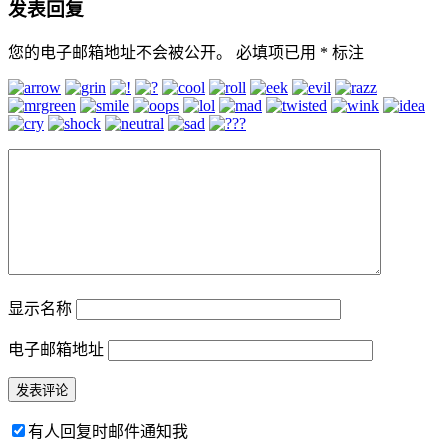
发表回复
您的电子邮箱地址不会被公开。
必填项已用
*
标注
显示名称
电子邮箱地址
有人回复时邮件通知我