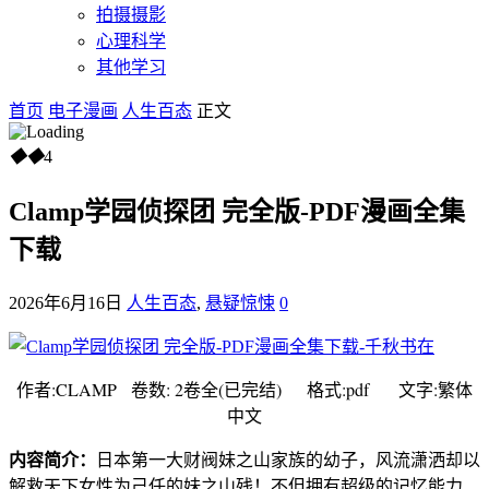
拍摄摄影
心理科学
其他学习
首页
电子漫画
人生百态
正文
◆
◆
4
Clamp学园侦探团 完全版-PDF漫画全集
下载
2026年6月16日
人生百态
,
悬疑惊悚
0
作者:CLAMP 卷数: 2卷全(已完结) 格式:pdf 文字:繁体
中文
内容简介：
日本第一大财阀妹之山家族的幼子，风流潇洒却以
解救天下女性为己任的妹之山残！不但拥有超级的记忆能力