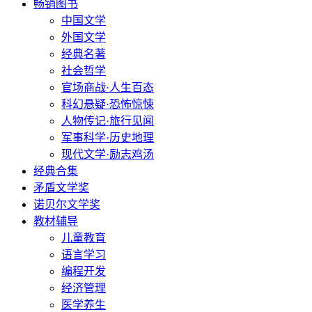
畅销图书
中国文学
外国文学
经典名著
社会哲学
官场商战·人生百态
科幻悬疑·恐怖惊悚
人物传记·旅行见闻
军事科学·历史地理
现代文学·励志鸡汤
经典合集
矛盾文学奖
诺贝尔文学奖
教材辅导
儿童教育
语言学习
编程开发
经济管理
医学养生