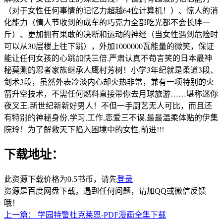
（对于女性任何事情的记忆力超越64位计算机！）、惊人的消
化能力（情人节收到的成车的巧克力全部吃光都不会长胖一
斤）、更加拥有果敢的决断和运动的神经（当女性遇到危险时
可以从30层楼上往下跳），外加1000000瓦能量的微笑，保证
能让任何女孩的心跳加快三倍.严肃认真不苟言笑的日本最神
秘莫测的忍者家族继承人鹰村芳树！小学3年纪就是柔道3段、
剑术3段，虽然外表冷淡内心却火热非常，兼有一项特别的火
箭升空技术，不需任何燃料直接带你去月球旅游……堪称迷你
夜叉王.新世纪新新好男人！不但一手厨艺无人可比，而且还
有特别的神秘身份,学习,工作,恋爱三不误,最最温柔体贴的伊集
院玲！为了解救天下陷入困境中的女性,前进!!!
下载地址：
此资源下载价格为
0.5
书币，请先
登录
资源是百度网盘下载。遇到任何问题，请加QQ或微信反馈
哦！
上一篇：
学园特警杜克莱恩-PDF漫画全集下载