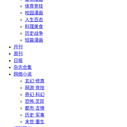
体育竞技
校园漫画
人生百态
料理美食
历史战争
短篇漫画
月刊
周刊
日报
杂志合集
网络小说
玄幻·修真
网游·竞技
奇幻·科幻
恐怖.灵异
都市·言情
历史·军事
末世·重生