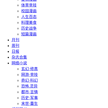
体育竞技
校园漫画
人生百态
料理美食
历史战争
短篇漫画
月刊
周刊
日报
杂志合集
网络小说
玄幻·修真
网游·竞技
奇幻·科幻
恐怖.灵异
都市·言情
历史·军事
末世·重生