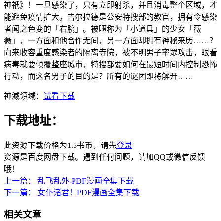
神祇》！一旦感染了，只有立即射杀，并且消毒整个区域，才
能避免疫情扩大。吉尔拉德是公安特搜部的教官，拥有令感染
者闻之色变的「右腕」。被暱称为「小道具」的少女「薇
薇」，一方面和他合作无间，另一方面却拥有神秘来历……？
向来收容重度感染者的隔离寺院，被不明男子率眾攻击，眼看
病毒就要倾覆整座城市，特搜部要如何在最短时间内控制恐怖
行动，而这名男子的目的是？所有的谜团即将解开……
神滅領域：
试看下载
下载地址：
此资源下载价格为
1.5
书币，请先
登录
资源是百度网盘下载。遇到任何问题，请加QQ或微信反馈
哦！
上一篇：
乱飞乱外-PDF漫画全集下载
下一篇：
女仆诸君！PDF漫画全集下载
相关文章