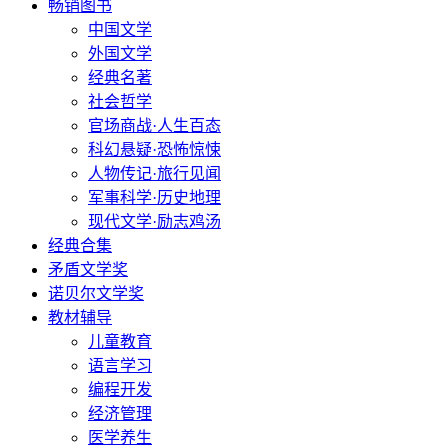
畅销图书
中国文学
外国文学
经典名著
社会哲学
官场商战·人生百态
科幻悬疑·恐怖惊悚
人物传记·旅行见闻
军事科学·历史地理
现代文学·励志鸡汤
经典合集
矛盾文学奖
诺贝尔文学奖
教材辅导
儿童教育
语言学习
编程开发
经济管理
医学养生