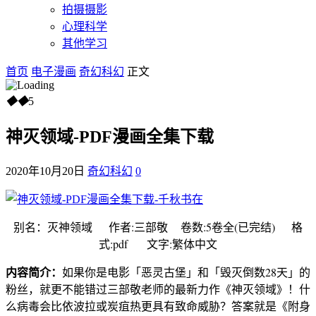
拍摄摄影
心理科学
其他学习
首页
电子漫画
奇幻科幻
正文
◆
◆
5
神灭领域-PDF漫画全集下载
2020年10月20日
奇幻科幻
0
别名：灭神领域 作者:三部敬 卷数:5卷全(已完结) 格
式:pdf 文字:繁体中文
内容简介：
如果你是电影「恶灵古堡」和「毁灭倒数28天」的
粉丝，就更不能错过三部敬老师的最新力作《神灭领域》！什
么病毒会比依波拉或炭疽热更具有致命威胁？答案就是《附身