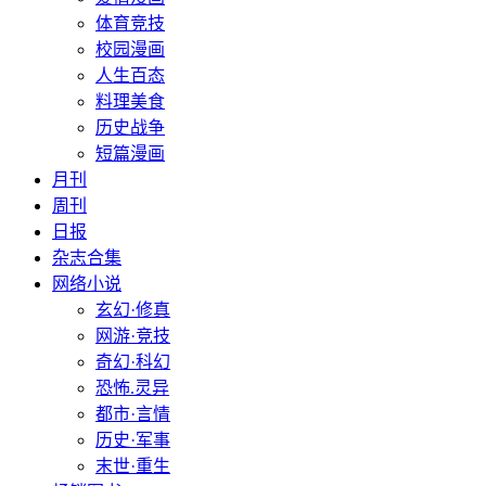
体育竞技
校园漫画
人生百态
料理美食
历史战争
短篇漫画
月刊
周刊
日报
杂志合集
网络小说
玄幻·修真
网游·竞技
奇幻·科幻
恐怖.灵异
都市·言情
历史·军事
末世·重生