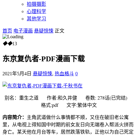
拍摄摄影
心理科学
其他学习
首页
电子漫画
悬疑惊悚
正文
◆
◆
13
东京复仇者-PDF漫画下载
2021年5月4日
悬疑惊悚
,
热血格斗
0
别名：重生之道 作者:和久井健 卷数: 278话(已完结)
格式:pdf 文字:繁体中文
内容简介：
主角武道做什么事情都不顺，又住在破旧老公寓
里，从电视上得知国中时期的前女友日向无端卷入帮派火拼而
身亡。某天他在月台等车，居然跌落铁轨，正他以为自己死定