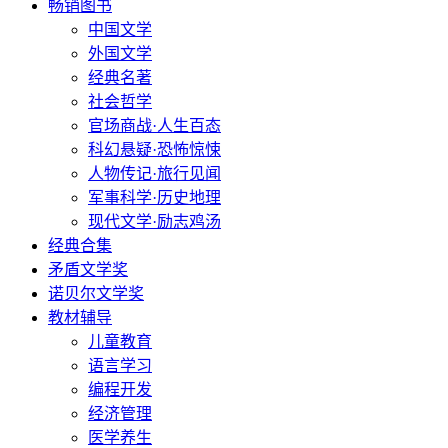
畅销图书
中国文学
外国文学
经典名著
社会哲学
官场商战·人生百态
科幻悬疑·恐怖惊悚
人物传记·旅行见闻
军事科学·历史地理
现代文学·励志鸡汤
经典合集
矛盾文学奖
诺贝尔文学奖
教材辅导
儿童教育
语言学习
编程开发
经济管理
医学养生