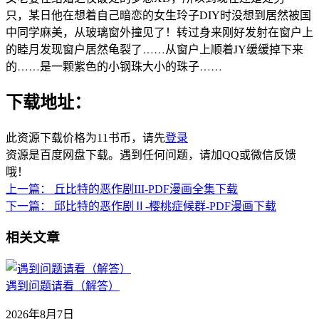
只，某日他在想着自己暗恋的女生玲子DIY时没想到居然被国
中同学麻美，从玻璃窗外撞见了！转过身来刚好发射在窗户上
的睦月发现窗户居然龟裂了……从窗户上顺着JY缓缓掉下来
的……是一颗紫色的小钢珠大小的珠子……
下载地址：
此资源下载价格为
11
书币，请先
登录
资源是百度网盘下载。遇到任何问题，请加QQ或微信反馈
哦！
上一篇：
丘比特的恶作剧III-PDF漫画全集下载
下一篇：
邱比特的恶作剧Ⅱ-樱桃症候群-PDF漫画下载
相关文章
遇到问题请看（解答）
2026年8月7日