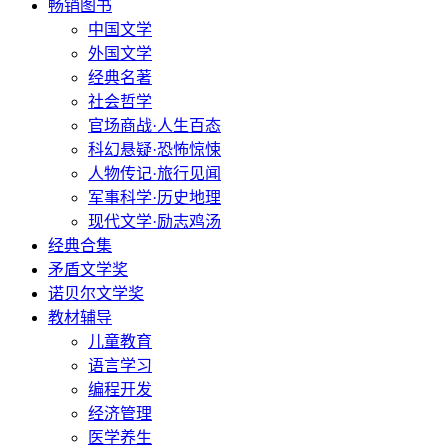
畅销图书
中国文学
外国文学
经典名著
社会哲学
官场商战·人生百态
科幻悬疑·恐怖惊悚
人物传记·旅行见闻
军事科学·历史地理
现代文学·励志鸡汤
经典合集
矛盾文学奖
诺贝尔文学奖
教材辅导
儿童教育
语言学习
编程开发
经济管理
医学养生