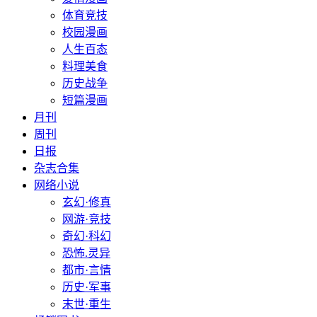
体育竞技
校园漫画
人生百态
料理美食
历史战争
短篇漫画
月刊
周刊
日报
杂志合集
网络小说
玄幻·修真
网游·竞技
奇幻·科幻
恐怖.灵异
都市·言情
历史·军事
末世·重生