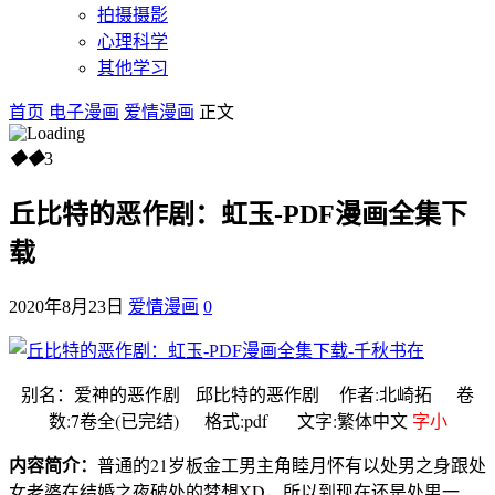
拍摄摄影
心理科学
其他学习
首页
电子漫画
爱情漫画
正文
◆
◆
3
丘比特的恶作剧：虹玉-PDF漫画全集下
载
2020年8月23日
爱情漫画
0
别名：爱神的恶作剧 邱比特的恶作剧 作者:北崎拓 卷
数:7卷全(已完结) 格式:pdf 文字:繁体中文
字小
内容简介：
普通的21岁板金工男主角睦月怀有以处男之身跟处
女老婆在结婚之夜破处的梦想XD，所以到现在还是处男一