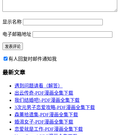
显示名称
电子邮箱地址
有人回复时邮件通知我
最新文章
遇到问题请看（解答）
出云传奇-PDF漫画全集下载
我们结婚吧!-PDF漫画全集下载
3次元男子恋爱攻略-PDF漫画全集下载
森薰拾遗集-PDF漫画全集下载
婚渴女子-PDF漫画全集下载
恋爱就是工作-PDF漫画全集下载