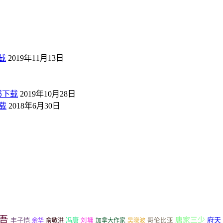
下载
2019年11月13日
子书下载
2019年10月28日
下载
2018年6月30日
吾
唐家三少
府天
丰子恺
冯唐
余华
俞敏洪
刘墉
加拿大作家
吴晓波
哥伦比亚