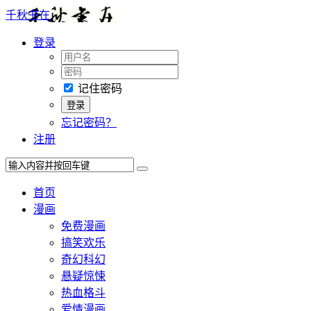
千秋书在
登录
记住密码
忘记密码？
注册
首页
漫画
免费漫画
搞笑欢乐
奇幻科幻
悬疑惊悚
热血格斗
爱情漫画