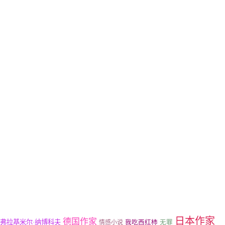
日本作家
德国作家
弗拉基米尔·纳博科夫
情感小说
我吃西红柿
无罪