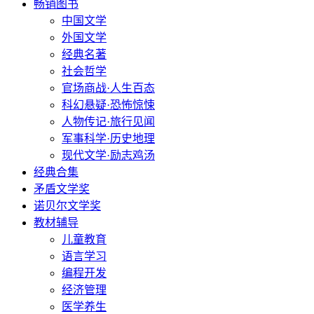
畅销图书
中国文学
外国文学
经典名著
社会哲学
官场商战·人生百态
科幻悬疑·恐怖惊悚
人物传记·旅行见闻
军事科学·历史地理
现代文学·励志鸡汤
经典合集
矛盾文学奖
诺贝尔文学奖
教材辅导
儿童教育
语言学习
编程开发
经济管理
医学养生