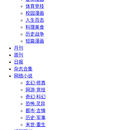
体育竞技
校园漫画
人生百态
料理美食
历史战争
短篇漫画
月刊
周刊
日报
杂志合集
网络小说
玄幻·修真
网游·竞技
奇幻·科幻
恐怖.灵异
都市·言情
历史·军事
末世·重生