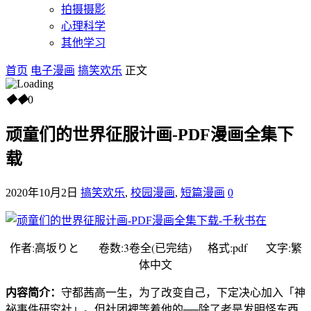
拍摄摄影
心理科学
其他学习
首页
电子漫画
搞笑欢乐
正文
◆
◆
0
顽童们的世界征服计画-PDF漫画全集下
载
2020年10月2日
搞笑欢乐
,
校园漫画
,
短篇漫画
0
作者:高坂りと 卷数:3卷全(已完结) 格式:pdf 文字:繁
体中文
内容简介：
守都茜高一生，为了改变自己，下定决心加入「神
祕事件研究社」。但社团裡等着他的──除了老是发明怪东西