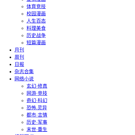
体育竞技
校园漫画
人生百态
料理美食
历史战争
短篇漫画
月刊
周刊
日报
杂志合集
网络小说
玄幻·修真
网游·竞技
奇幻·科幻
恐怖.灵异
都市·言情
历史·军事
末世·重生