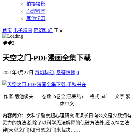
拍摄摄影
心理科学
其他学习
首页
电子漫画
奇幻科幻
正文
◆
◆
2
天空之门-PDF漫画全集下载
2021年3月27日
奇幻科幻
,
悬疑惊悚
0
作者:菊池俊夫 卷数: 6卷全(已完结) 格式:pdf 文字:繁
体中文
内容简介：
女科学警察超心理研究课课长日向公文是少数拥有
灵力的执法者,除了以科学无法解释的侦破方法外,还以神之法
律[天空之门]和[暗黑之门]来裁决……