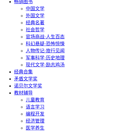
畅销图书
中国文学
外国文学
经典名著
社会哲学
官场商战·人生百态
科幻悬疑·恐怖惊悚
人物传记·旅行见闻
军事科学·历史地理
现代文学·励志鸡汤
经典合集
矛盾文学奖
诺贝尔文学奖
教材辅导
儿童教育
语言学习
编程开发
经济管理
医学养生