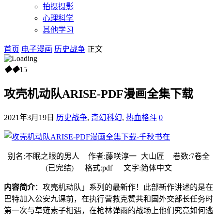
拍摄摄影
心理科学
其他学习
首页
电子漫画
历史战争
正文
◆
◆
15
攻壳机动队ARISE-PDF漫画全集下载
2021年3月19日
历史战争
,
奇幻科幻
,
热血格斗
0
别名:不眠之眼的男人 作者:藤咲淳一 大山匠 卷数:7卷全
(已完结) 格式:pdf 文字:简体中文
内容简介
：攻壳机动队」系列的最新作！此部新作讲述的是在
巴特加入公安九课前，在执行营救克赞共和国外交部长任务时
第一次与草薙素子相遇，在枪林弹雨的战场上他们究竟如何逃