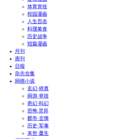
体育竞技
校园漫画
人生百态
料理美食
历史战争
短篇漫画
月刊
周刊
日报
杂志合集
网络小说
玄幻·修真
网游·竞技
奇幻·科幻
恐怖.灵异
都市·言情
历史·军事
末世·重生