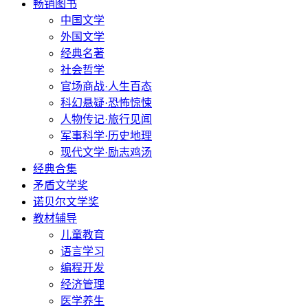
畅销图书
中国文学
外国文学
经典名著
社会哲学
官场商战·人生百态
科幻悬疑·恐怖惊悚
人物传记·旅行见闻
军事科学·历史地理
现代文学·励志鸡汤
经典合集
矛盾文学奖
诺贝尔文学奖
教材辅导
儿童教育
语言学习
编程开发
经济管理
医学养生