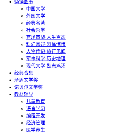
畅销图书
中国文学
外国文学
经典名著
社会哲学
官场商战·人生百态
科幻悬疑·恐怖惊悚
人物传记·旅行见闻
军事科学·历史地理
现代文学·励志鸡汤
经典合集
矛盾文学奖
诺贝尔文学奖
教材辅导
儿童教育
语言学习
编程开发
经济管理
医学养生