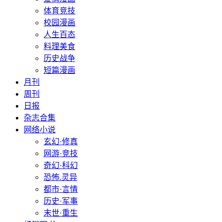
体育竞技
校园漫画
人生百态
料理美食
历史战争
短篇漫画
月刊
周刊
日报
杂志合集
网络小说
玄幻·修真
网游·竞技
奇幻·科幻
恐怖.灵异
都市·言情
历史·军事
末世·重生