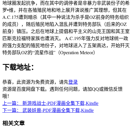
地球圈发起抗争，而在其中的调停者是非暴力非武装份子的希
罗•维，并在各殖殖民地和地上展开演说推广其理想，但其在
A.C.175遭到暗杀（其中一种说法为杀手是OZ前身的特务组织
的成员），随后殖民地陷入混乱并遭到特务部队（后来的OZ
前身）镇压。之后在地球上提倡和平主义的山克王国和其王室
匹斯克拉福特家族也遭消灭。 A.C.195年强力反对地球统一政
府强力支配的殖民地份子，对地球送入了五架高达，开始歼灭
特务部队OZ的“流星作战”（Operation Meteor）
下载地址：
恭喜，此资源为免费资源，请先
登录
资源是百度网盘下载。遇到任何问题，请加QQ或微信反馈
哦！
上一篇：
新游戏战士-PDF漫画全集下载,Kindle
下一篇：
武装妖兽-PDF漫画全集下载,Kindle
相关文章