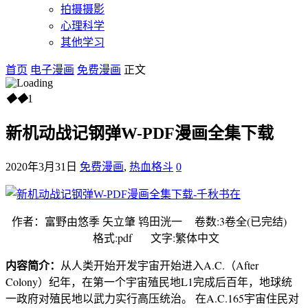
拍摄摄影
心理科学
其他学习
首页
电子漫画
免费漫画
正文
◆
◆
1
新机动战记钢弹W-PDF漫画全集下载
2020年3月31日
免费漫画
,
热血格斗
0
作者：富野由悠季 矢立肇 鸨田洸一 卷数:3卷全(已完结)
格式:pdf 文字:繁体中文
内容简介：
从人类开始开发宇宙开始进入A.C.（After
Colony）纪年，在第一个宇宙殖民地L1完成后百年，地球统
一政府对殖民地以武力实行高压统治。 在A.C.165宇宙住民对