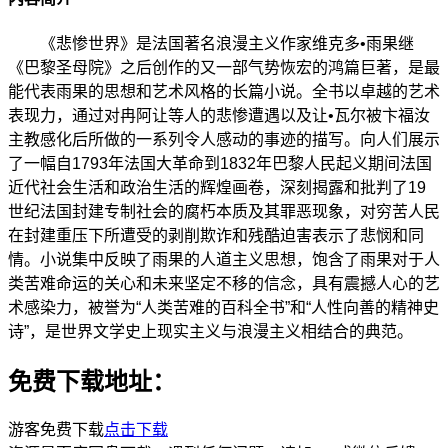
《悲惨世界》是法国著名浪漫主义作家维克多•雨果继
《巴黎圣母院》之后创作的又一部气势恢宏的鸿篇巨著，是最
能代表雨果的思想和艺术风格的长篇小说。全书以卓越的艺术
表现力，通过对冉阿让等人的悲惨遭遇以及让•瓦尔被卞福汝
主教感化后所做的一系列令人感动的事迹的描写。向人们展示
了一幅自1793年法国大革命到1832年巴黎人民起义期间法国
近代社会生活和政治生活的辉煌画卷，深刻揭露和批判了19
世纪法国封建专制社会的腐朽本质及其罪恶现象，对穷苦人民
在封建重压下所遭受的剥削欺诈和残酷迫害表示了悲悯和同
情。小说集中反映了雨果的人道主义思想，饱含了雨果对于人
类苦难命运的关心和未来坚定不移的信念，具有震撼人心的艺
术感染力，被誉为“人类苦难的百科全书”和“人性向善的精神史
诗”，是世界文学史上现实主义与浪漫主义相结合的典范。
免费下载地址：
游客免费下载
点击下载