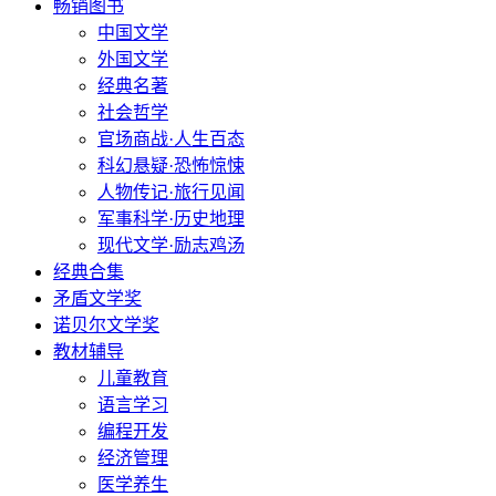
畅销图书
中国文学
外国文学
经典名著
社会哲学
官场商战·人生百态
科幻悬疑·恐怖惊悚
人物传记·旅行见闻
军事科学·历史地理
现代文学·励志鸡汤
经典合集
矛盾文学奖
诺贝尔文学奖
教材辅导
儿童教育
语言学习
编程开发
经济管理
医学养生