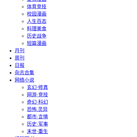
体育竞技
校园漫画
人生百态
料理美食
历史战争
短篇漫画
月刊
周刊
日报
杂志合集
网络小说
玄幻·修真
网游·竞技
奇幻·科幻
恐怖.灵异
都市·言情
历史·军事
末世·重生