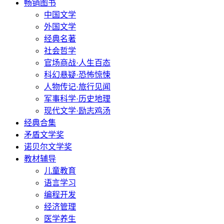
畅销图书
中国文学
外国文学
经典名著
社会哲学
官场商战·人生百态
科幻悬疑·恐怖惊悚
人物传记·旅行见闻
军事科学·历史地理
现代文学·励志鸡汤
经典合集
矛盾文学奖
诺贝尔文学奖
教材辅导
儿童教育
语言学习
编程开发
经济管理
医学养生