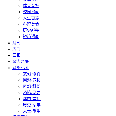
体育竞技
校园漫画
人生百态
料理美食
历史战争
短篇漫画
月刊
周刊
日报
杂志合集
网络小说
玄幻·修真
网游·竞技
奇幻·科幻
恐怖.灵异
都市·言情
历史·军事
末世·重生