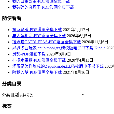
我的白金公主-PDF漫画全集下载
我破碎的麻理子-PDF漫画全集下载
随便看看
东京乌鸦-PDF漫画全集下载
2021年1月17日
与人鱼相恋-PDF漫画全集下载
2026年6月5日
宿妖瞳CATBLEPAS-PDF漫画全集下载
2020年11月6日
异界职业玩家 epub,mobi,txt,精校版电子书下载,Kindle
20
灵契-PDF漫画下载
2020年8月9日
柠檬水果糖-PDF漫画全集下载
2020年4月13日
坏蛋是怎样炼成的2 epub,mobi,txt,精校版电子书下载
202
陪我入梦-PDF漫画全集下载
2021年9月16日
分类目录
分类目录
标签