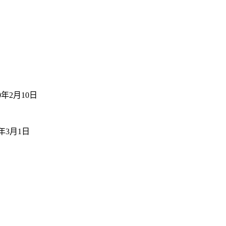
20年2月10日
0年3月1日