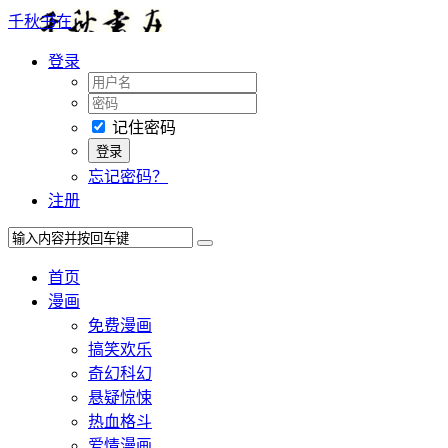
千秋书在
登录
记住密码
忘记密码？
注册
首页
漫画
免费漫画
搞笑欢乐
奇幻科幻
悬疑惊悚
热血格斗
爱情漫画