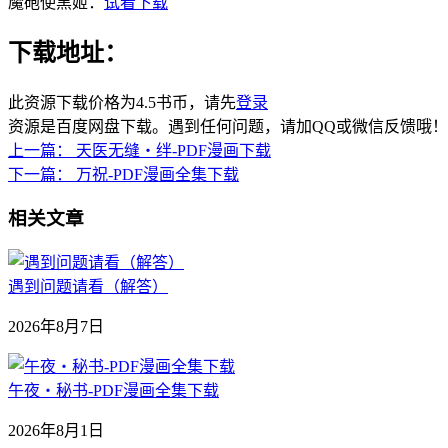
魔砲使黑姬：
试看下载
下载地址：
此资源下载价格为
4.5
书币，请先
登录
资源是百度网盘下载。遇到任何问题，请加QQ或微信反馈哦！
上一篇：
天医无缝‧绊-PDF漫画下载
下一篇：
万祝-PDF漫画全集下载
相关文章
遇到问题请看（解答）
2026年8月7日
午夜‧秘书-PDF漫画全集下载
2026年8月1日