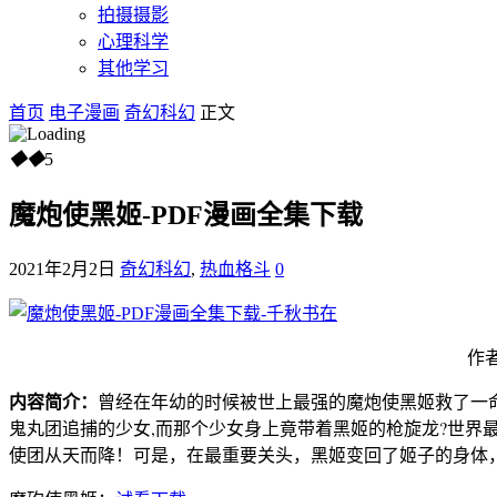
拍摄摄影
心理科学
其他学习
首页
电子漫画
奇幻科幻
正文
◆
◆
5
魔炮使黑姬-PDF漫画全集下载
2021年2月2日
奇幻科幻
,
热血格斗
0
作者
内容简介：
曾经在年幼的时候被世上最强的魔炮使黑姬救了一命
鬼丸团追捕的少女,而那个少女身上竟带着黑姬的枪旋龙?世界
使团从天而降！可是，在最重要关头，黑姬变回了姬子的身体