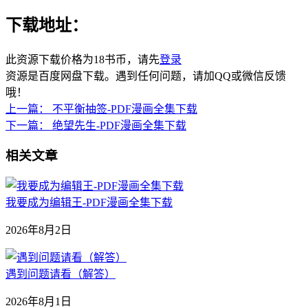
下载地址：
此资源下载价格为
18
书币，请先
登录
资源是百度网盘下载。遇到任何问题，请加QQ或微信反馈
哦！
上一篇：
不平衡抽签-PDF漫画全集下载
下一篇：
绝望先生-PDF漫画全集下载
相关文章
我要成为编辑王-PDF漫画全集下载
2026年8月2日
遇到问题请看（解答）
2026年8月1日