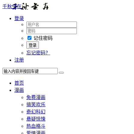
千秋书在
登录
记住密码
忘记密码？
注册
首页
漫画
免费漫画
搞笑欢乐
奇幻科幻
悬疑惊悚
热血格斗
爱情漫画