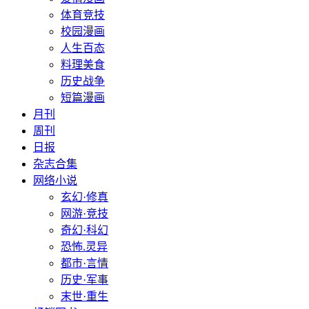
体育竞技
校园漫画
人生百态
料理美食
历史战争
短篇漫画
月刊
周刊
日报
杂志合集
网络小说
玄幻·修真
网游·竞技
奇幻·科幻
恐怖.灵异
都市·言情
历史·军事
末世·重生