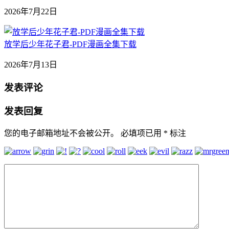
2026年7月22日
放学后少年花子君-PDF漫画全集下载
2026年7月13日
发表评论
发表回复
您的电子邮箱地址不会被公开。
必填项已用
*
标注