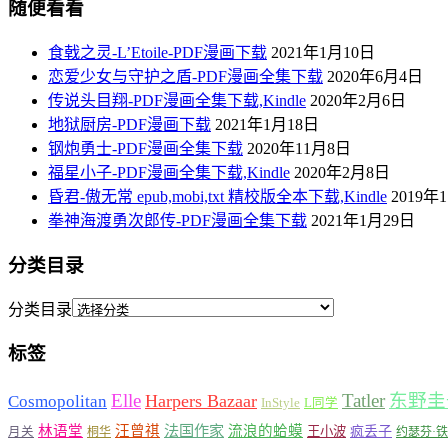
随便看看
食戟之灵-L’Etoile-PDF漫画下载
2021年1月10日
恋爱少女与守护之盾-PDF漫画全集下载
2020年6月4日
传说头目翔-PDF漫画全集下载,Kindle
2020年2月6日
地狱厨房-PDF漫画下载
2021年1月18日
钢炮勇士-PDF漫画全集下载
2020年11月8日
福星小子-PDF漫画全集下载,Kindle
2020年2月8日
昏君-傲无常 epub,mobi,txt 精校版全本下载,Kindle
2019年
拳神海渡勇次郎传-PDF漫画全集下载
2021年1月29日
分类目录
分类目录
标签
Elle
Tatler
东野圭
Harpers Bazaar
Cosmopolitan
InStyle
L同学
法国作家
林语堂
汪曾祺
流浪的蛤蟆
疯丢子
王小波
月关
桐华
约瑟芬·