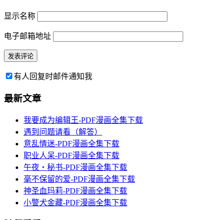
显示名称
电子邮箱地址
有人回复时邮件通知我
最新文章
我要成为编辑王-PDF漫画全集下载
遇到问题请看（解答）
意乱情迷-PDF漫画全集下载
职业人呆-PDF漫画全集下载
午夜‧秘书-PDF漫画全集下载
毫不保留的爱-PDF漫画全集下载
神圣血玛莉-PDF漫画全集下载
小警犬金藏-PDF漫画全集下载