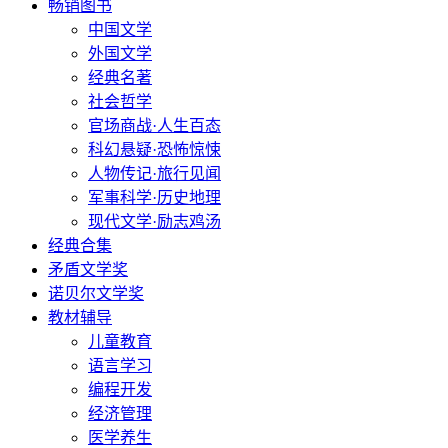
畅销图书
中国文学
外国文学
经典名著
社会哲学
官场商战·人生百态
科幻悬疑·恐怖惊悚
人物传记·旅行见闻
军事科学·历史地理
现代文学·励志鸡汤
经典合集
矛盾文学奖
诺贝尔文学奖
教材辅导
儿童教育
语言学习
编程开发
经济管理
医学养生