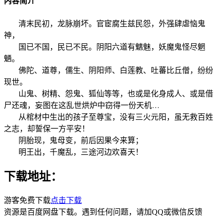
内容简介
清末民初，龙脉崩坏。官宦腐生兹民怨，外强肆虐恼鬼
神，
国已不国，民已不民。阴阳六道有魑魅，妖魔鬼怪尽魍
魉。
佛陀、道尊，儒生、阴阳师、白莲教、吐蕃比丘僧，纷纷
现世。
山鬼、树精、怨鬼、狐仙等等，也或是化身成人、或是借
尸还魂，妄图在这乱世烘炉中窃得一份天机…
从棺材中生出的孩子至尊宝，没有三火元阳，虽无救百姓
之志，却誓保一方平安！
阴胎现，鬼母变，前后因果今来算；
明王出，千魔乱，三途河边欢喜天！
下载地址：
游客免费下载
点击下载
资源是百度网盘下载。遇到任何问题，请加QQ或微信反馈