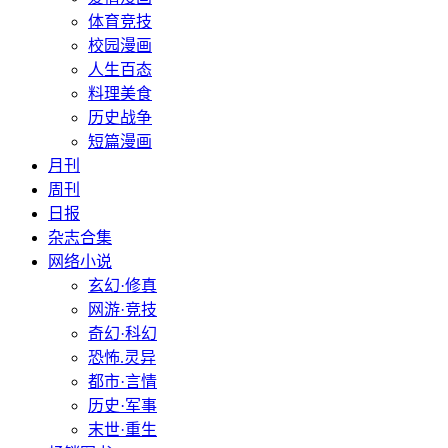
体育竞技
校园漫画
人生百态
料理美食
历史战争
短篇漫画
月刊
周刊
日报
杂志合集
网络小说
玄幻·修真
网游·竞技
奇幻·科幻
恐怖.灵异
都市·言情
历史·军事
末世·重生