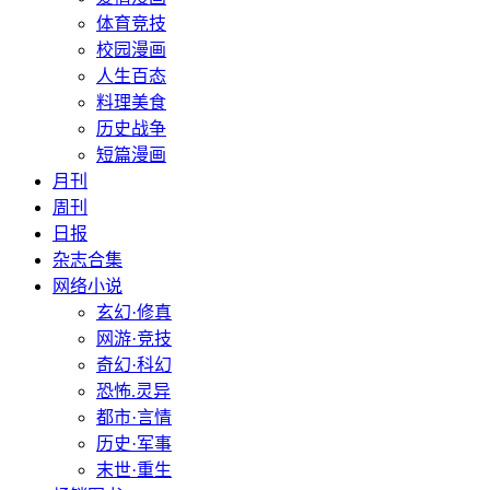
体育竞技
校园漫画
人生百态
料理美食
历史战争
短篇漫画
月刊
周刊
日报
杂志合集
网络小说
玄幻·修真
网游·竞技
奇幻·科幻
恐怖.灵异
都市·言情
历史·军事
末世·重生