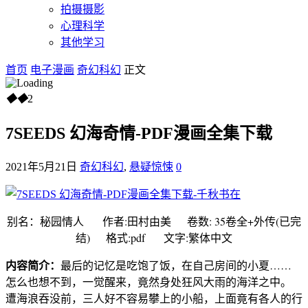
拍摄摄影
心理科学
其他学习
首页
电子漫画
奇幻科幻
正文
◆
◆
2
7SEEDS 幻海奇情-PDF漫画全集下载
2021年5月21日
奇幻科幻
,
悬疑惊悚
0
别名：秘园情人 作者:田村由美 卷数: 35卷全+外传(已完
结) 格式:pdf 文字:繁体中文
内容简介：
最后的记忆是吃饱了饭，在自己房间的小夏……
怎么也想不到，一觉醒来，竟然身处狂风大雨的海洋之中。
遭海浪吞没前，三人好不容易攀上的小船，上面竟有各人的行