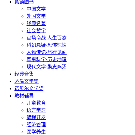
畅销图书
中国文学
外国文学
经典名著
社会哲学
官场商战·人生百态
科幻悬疑·恐怖惊悚
人物传记·旅行见闻
军事科学·历史地理
现代文学·励志鸡汤
经典合集
矛盾文学奖
诺贝尔文学奖
教材辅导
儿童教育
语言学习
编程开发
经济管理
医学养生