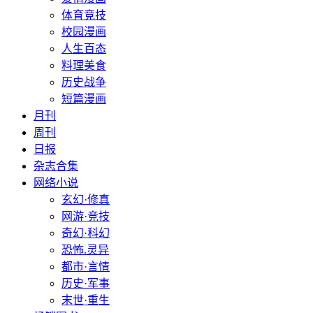
体育竞技
校园漫画
人生百态
料理美食
历史战争
短篇漫画
月刊
周刊
日报
杂志合集
网络小说
玄幻·修真
网游·竞技
奇幻·科幻
恐怖.灵异
都市·言情
历史·军事
末世·重生