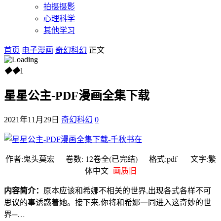
拍摄摄影
心理科学
其他学习
首页
电子漫画
奇幻科幻
正文
◆
◆
1
星星公主-PDF漫画全集下载
2021年11月29日
奇幻科幻
0
作者:鬼头莫宏 卷数: 12卷全(已完结) 格式:pdf 文字:繁
体中文
画质旧
内容简介：
原本应该和希娜不相关的世界,出现各式各样不可
思议的事诱惑着她。接下来,你将和希娜一同进入这奇妙的世
界─…