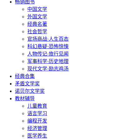
畅销图书
中国文学
外国文学
经典名著
社会哲学
官场商战·人生百态
科幻悬疑·恐怖惊悚
人物传记·旅行见闻
军事科学·历史地理
现代文学·励志鸡汤
经典合集
矛盾文学奖
诺贝尔文学奖
教材辅导
儿童教育
语言学习
编程开发
经济管理
医学养生