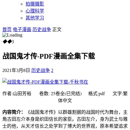
拍摄摄影
心理科学
其他学习
首页
电子漫画
历史战争
正文
◆
◆
3
战国鬼才传-PDF漫画全集下载
2021年3月8日
历史战争
2
作者:山田芳裕 卷数: 25卷全(已完结) 格式:pdf 文字:繁
体中文
内容简介：
《战国鬼才传》以群雄割据的战国时代为舞台，主
角古田左介本身是织田信长的家臣。古田左介，身为武士与雅
士的他，从天才信长之处学到了博大的世界观，原本希望追求