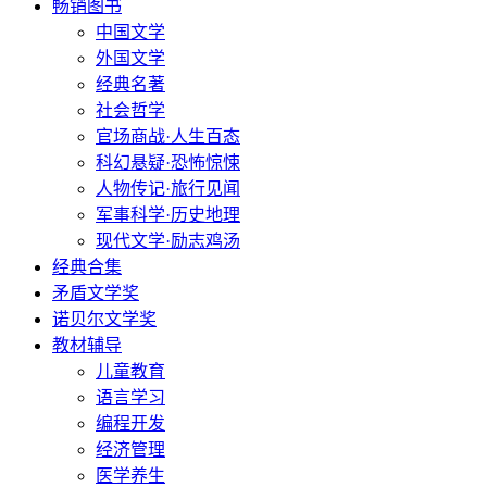
畅销图书
中国文学
外国文学
经典名著
社会哲学
官场商战·人生百态
科幻悬疑·恐怖惊悚
人物传记·旅行见闻
军事科学·历史地理
现代文学·励志鸡汤
经典合集
矛盾文学奖
诺贝尔文学奖
教材辅导
儿童教育
语言学习
编程开发
经济管理
医学养生