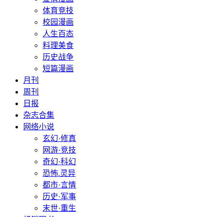
体育竞技
校园漫画
人生百态
料理美食
历史战争
短篇漫画
月刊
周刊
日报
杂志合集
网络小说
玄幻·修真
网游·竞技
奇幻·科幻
恐怖.灵异
都市·言情
历史·军事
末世·重生