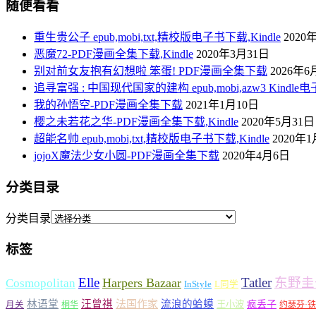
随便看看
重生贵公子 epub,mobi,txt,精校版电子书下载,Kindle
2020
恶魔72-PDF漫画全集下载,Kindle
2020年3月31日
别对前女友抱有幻想啦 笨蛋! PDF漫画全集下载
2026年6
追寻富强 : 中国现代国家的建构 epub,mobi,azw3 Kindl
我的孙悟空-PDF漫画全集下载
2021年1月10日
樱之未若花之华-PDF漫画全集下载,Kindle
2020年5月31日
超能名帅 epub,mobi,txt,精校版电子书下载,Kindle
2020年
jojoX魔法少女小圆-PDF漫画全集下载
2020年4月6日
分类目录
分类目录
标签
Elle
Tatler
东野圭
Harpers Bazaar
Cosmopolitan
InStyle
L同学
法国作家
林语堂
汪曾祺
流浪的蛤蟆
疯丢子
王小波
月关
桐华
约瑟芬·