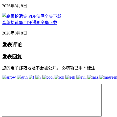
2026年8月8日
森薰拾遗集-PDF漫画全集下载
2026年8月8日
发表评论
发表回复
您的电子邮箱地址不会被公开。
必填项已用
*
标注