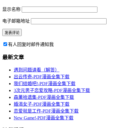
显示名称
电子邮箱地址
有人回复时邮件通知我
最新文章
遇到问题请看（解答）
出云传奇-PDF漫画全集下载
我们结婚吧!-PDF漫画全集下载
3次元男子恋爱攻略-PDF漫画全集下载
森薰拾遗集-PDF漫画全集下载
婚渴女子-PDF漫画全集下载
恋爱就是工作-PDF漫画全集下载
New Game!-PDF漫画全集下载