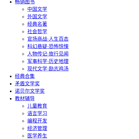
畅销图书
中国文学
外国文学
经典名著
社会哲学
官场商战·人生百态
科幻悬疑·恐怖惊悚
人物传记·旅行见闻
军事科学·历史地理
现代文学·励志鸡汤
经典合集
矛盾文学奖
诺贝尔文学奖
教材辅导
儿童教育
语言学习
编程开发
经济管理
医学养生