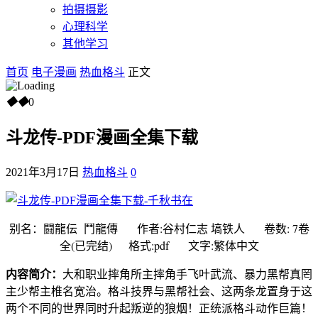
拍摄摄影
心理科学
其他学习
首页
电子漫画
热血格斗
正文
◆
◆
0
斗龙传-PDF漫画全集下载
2021年3月17日
热血格斗
0
别名：闘龍伝 鬥龍傳 作者:谷村仁志 塙铁人 卷数: 7卷
全(已完结) 格式:pdf 文字:繁体中文
内容简介：
大和职业摔角所主摔角手飞叶武流、暴力黑帮真罔
主少帮主椎名宽治。格斗技界与黑帮社会、这两条龙置身于这
两个不同的世界同时升起叛逆的狼烟！正统派格斗动作巨篇！