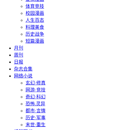
体育竞技
校园漫画
人生百态
料理美食
历史战争
短篇漫画
月刊
周刊
日报
杂志合集
网络小说
玄幻·修真
网游·竞技
奇幻·科幻
恐怖.灵异
都市·言情
历史·军事
末世·重生