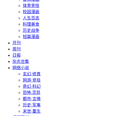
体育竞技
校园漫画
人生百态
料理美食
历史战争
短篇漫画
月刊
周刊
日报
杂志合集
网络小说
玄幻·修真
网游·竞技
奇幻·科幻
恐怖.灵异
都市·言情
历史·军事
末世·重生