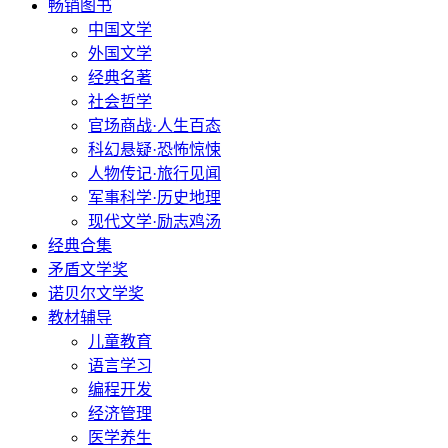
畅销图书
中国文学
外国文学
经典名著
社会哲学
官场商战·人生百态
科幻悬疑·恐怖惊悚
人物传记·旅行见闻
军事科学·历史地理
现代文学·励志鸡汤
经典合集
矛盾文学奖
诺贝尔文学奖
教材辅导
儿童教育
语言学习
编程开发
经济管理
医学养生