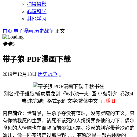
拍摄摄影
心理科学
其他学习
首页
电子漫画
历史战争
正文
◆
◆
3
带子狼-PDF漫画下载
2019年12月18日
历史战争
1
别名:带子雄狼/斩虎屠龙剑 作:小池一夫 画:小岛刚夕 卷数:4
卷(未完结) 格式:pdf 文字:繁体中文
画质旧
内容简介
：世背景，生杀予夺没有道理，没有罗嗦的正义，只
有你情我愿的生意。该死不该死的人纷纷葬身他的刀下，偶尔
嗅见的人情味也在血腥面前淡如风霜。冷漠的刺客带着冷静的
幼儿，像一匹苍狼走过那原野…… 有称这是一部古装版的