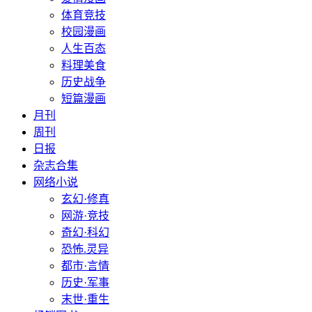
体育竞技
校园漫画
人生百态
料理美食
历史战争
短篇漫画
月刊
周刊
日报
杂志合集
网络小说
玄幻·修真
网游·竞技
奇幻·科幻
恐怖.灵异
都市·言情
历史·军事
末世·重生