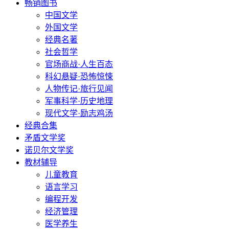
畅销图书
中国文学
外国文学
经典名著
社会哲学
官场商战·人生百态
科幻悬疑·恐怖惊悚
人物传记·旅行见闻
军事科学·历史地理
现代文学·励志鸡汤
经典合集
矛盾文学奖
诺贝尔文学奖
教材辅导
儿童教育
语言学习
编程开发
经济管理
医学养生