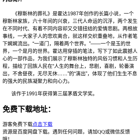
《穆斯林的葬礼》是霍达1987年创作的长篇小说，一个
穆斯林家族，六十年间的兴衰，三代人命运的沉浮，两个发生
在不同时代、有着不同内容却又交错扭结的爱情悲剧。两根故
事线，一大家子人的悲欢离合，就这样交织重叠地，从作者笔
下娓娓流出。“一道门，隔着两个世界。”——一个是玉的世
界，一个是月的世界。霍达用穿插的笔法，写下了如此震撼人
心的一部作品，为我们展示了穆斯林独特的风俗习惯和人生历
程，描绘了回族人民在“人生的舞台上，悲剧，喜剧，轮番演
出，不舍昼夜，无尽无休……”的“演出”，体现了他们生生不息
的强大的民族凝聚力和向心力。
该作于1991年获得第三届茅盾文学奖。
免费下载地址：
游客免费下载
点击下载
资源是百度网盘下载。遇到任何问题，请加QQ或微信反馈
哦！