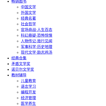
畅销图书
中国文学
外国文学
经典名著
社会哲学
官场商战·人生百态
科幻悬疑·恐怖惊悚
人物传记·旅行见闻
军事科学·历史地理
现代文学·励志鸡汤
经典合集
矛盾文学奖
诺贝尔文学奖
教材辅导
儿童教育
语言学习
编程开发
经济管理
医学养生