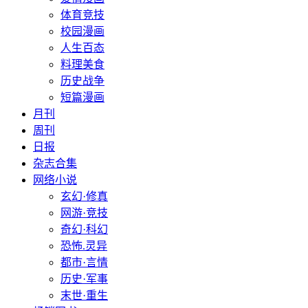
体育竞技
校园漫画
人生百态
料理美食
历史战争
短篇漫画
月刊
周刊
日报
杂志合集
网络小说
玄幻·修真
网游·竞技
奇幻·科幻
恐怖.灵异
都市·言情
历史·军事
末世·重生