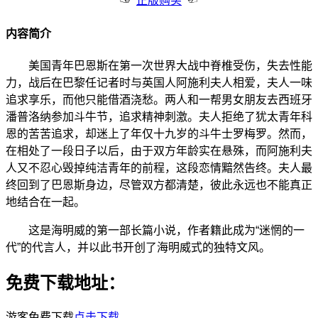
正版购买
内容简介
美国青年巴恩斯在第一次世界大战中脊椎受伤，失去性能
力，战后在巴黎任记者时与英国人阿施利夫人相爱，夫人一味
追求享乐，而他只能借酒浇愁。两人和一帮男女朋友去西班牙
潘普洛纳参加斗牛节，追求精神刺激。夫人拒绝了犹太青年科
恩的苦苦追求，却迷上了年仅十九岁的斗牛士罗梅罗。然而，
在相处了一段日子以后，由于双方年龄实在悬殊，而阿施利夫
人又不忍心毁掉纯洁青年的前程，这段恋情黯然告终。夫人最
终回到了巴恩斯身边，尽管双方都清楚，彼此永远也不能真正
地结合在一起。
这是海明威的第一部长篇小说，作者籍此成为“迷惘的一
代”的代言人，并以此书开创了海明威式的独特文风。
免费下载地址：
游客免费下载
点击下载