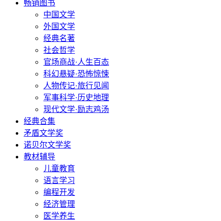
畅销图书
中国文学
外国文学
经典名著
社会哲学
官场商战·人生百态
科幻悬疑·恐怖惊悚
人物传记·旅行见闻
军事科学·历史地理
现代文学·励志鸡汤
经典合集
矛盾文学奖
诺贝尔文学奖
教材辅导
儿童教育
语言学习
编程开发
经济管理
医学养生