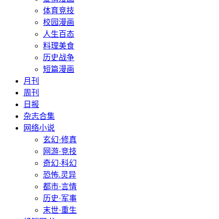
体育竞技
校园漫画
人生百态
料理美食
历史战争
短篇漫画
月刊
周刊
日报
杂志合集
网络小说
玄幻·修真
网游·竞技
奇幻·科幻
恐怖.灵异
都市·言情
历史·军事
末世·重生