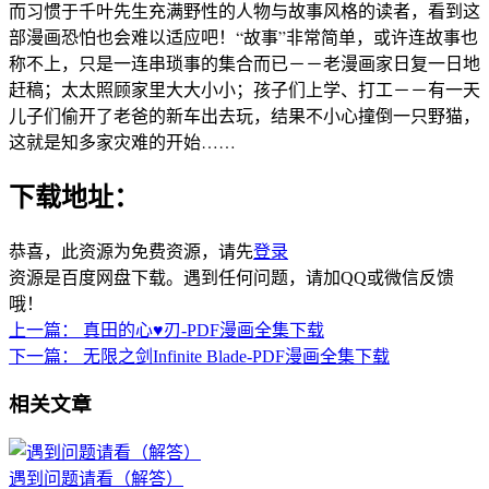
而习惯于千叶先生充满野性的人物与故事风格的读者，看到这
部漫画恐怕也会难以适应吧！“故事”非常简单，或许连故事也
称不上，只是一连串琐事的集合而已－－老漫画家日复一日地
赶稿；太太照顾家里大大小小；孩子们上学、打工－－有一天
儿子们偷开了老爸的新车出去玩，结果不小心撞倒一只野猫，
这就是知多家灾难的开始……
下载地址：
恭喜，此资源为免费资源，请先
登录
资源是百度网盘下载。遇到任何问题，请加QQ或微信反馈
哦！
上一篇：
真田的心♥刃-PDF漫画全集下载
下一篇：
无限之剑Infinite Blade-PDF漫画全集下载
相关文章
遇到问题请看（解答）