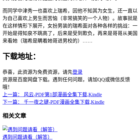
而同学中津秀一也喜欢上瑞希，因他不知其为女生，还一直以
为自己喜欢上男生而苦恼（非常搞笑的一个人物）。故事就是
在这样情形下展开，女扮男装的瑞希面对各种各样的挑战：一
开始是得知泉不跳高了，后来是受到欺负，再来是哥哥从美国
来看她（瑞希是瞒着她哥进男校的）……
下载地址：
恭喜，此资源为免费资源，请先
登录
资源是百度网盘下载。遇到任何问题，请加QQ或微信反馈
哦！
上一篇：
风云-PDF第1部漫画全集下载,Kindle
下一篇：
千一夜之键-PDF漫画全集下载,Kindle
相关文章
遇到问题请看（解答）