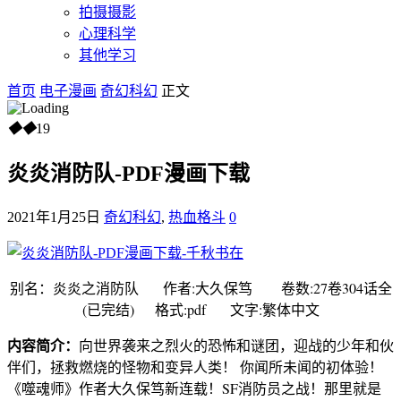
拍摄摄影
心理科学
其他学习
首页
电子漫画
奇幻科幻
正文
◆
◆
19
炎炎消防队-PDF漫画下载
2021年1月25日
奇幻科幻
,
热血格斗
0
别名：炎炎之消防队 作者:大久保笃 卷数:27卷304话全
(已完结) 格式:pdf 文字:繁体中文
内容简介：
向世界袭来之烈火的恐怖和谜团，迎战的少年和伙
伴们，拯救燃烧的怪物和变异人类！ 你闻所未闻的初体验！
《噬魂师》作者大久保笃新连载！SF消防员之战！那里就是