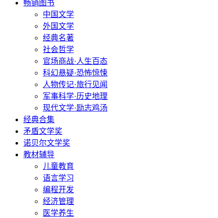
畅销图书
中国文学
外国文学
经典名著
社会哲学
官场商战·人生百态
科幻悬疑·恐怖惊悚
人物传记·旅行见闻
军事科学·历史地理
现代文学·励志鸡汤
经典合集
矛盾文学奖
诺贝尔文学奖
教材辅导
儿童教育
语言学习
编程开发
经济管理
医学养生