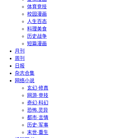
体育竞技
校园漫画
人生百态
料理美食
历史战争
短篇漫画
月刊
周刊
日报
杂志合集
网络小说
玄幻·修真
网游·竞技
奇幻·科幻
恐怖.灵异
都市·言情
历史·军事
末世·重生