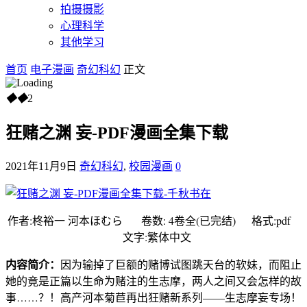
拍摄摄影
心理科学
其他学习
首页
电子漫画
奇幻科幻
正文
◆
◆
2
狂赌之渊 妄-PDF漫画全集下载
2021年11月9日
奇幻科幻
,
校园漫画
0
作者:柊裕一 河本ほむら 卷数: 4卷全(已完结) 格式:pdf
文字:繁体中文
内容简介：
因为输掉了巨额的赌博试图跳天台的软妹，而阻止
她的竟是正篇以生命为赌注的生志摩，两人之间又会怎样的故
事……？！高产河本菊苣再出狂赌新系列——生志摩妄专场！