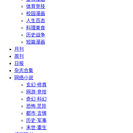
体育竞技
校园漫画
人生百态
料理美食
历史战争
短篇漫画
月刊
周刊
日报
杂志合集
网络小说
玄幻·修真
网游·竞技
奇幻·科幻
恐怖.灵异
都市·言情
历史·军事
末世·重生