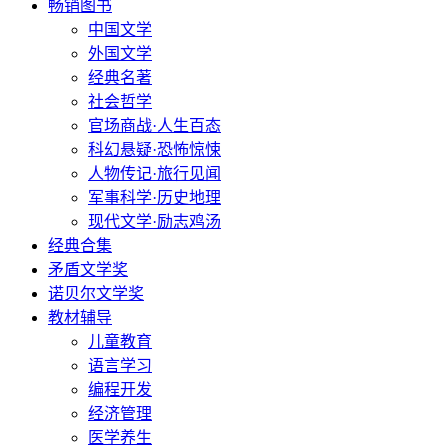
畅销图书
中国文学
外国文学
经典名著
社会哲学
官场商战·人生百态
科幻悬疑·恐怖惊悚
人物传记·旅行见闻
军事科学·历史地理
现代文学·励志鸡汤
经典合集
矛盾文学奖
诺贝尔文学奖
教材辅导
儿童教育
语言学习
编程开发
经济管理
医学养生