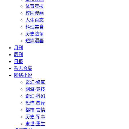
体育竞技
校园漫画
人生百态
料理美食
历史战争
短篇漫画
月刊
周刊
日报
杂志合集
网络小说
玄幻·修真
网游·竞技
奇幻·科幻
恐怖.灵异
都市·言情
历史·军事
末世·重生