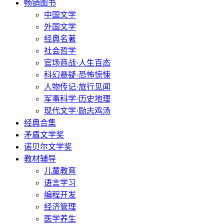
畅销图书
中国文学
外国文学
经典名著
社会哲学
官场商战·人生百态
科幻悬疑·恐怖惊悚
人物传记·旅行见闻
军事科学·历史地理
现代文学·励志鸡汤
经典合集
矛盾文学奖
诺贝尔文学奖
教材辅导
儿童教育
语言学习
编程开发
经济管理
医学养生