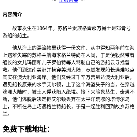
正版购买
内容简介
故事发生在1864年。苏格兰贵族格雷那万爵士是邓肯号
游船的船主。
他从海上的漂流物里获得一份文件、从中得知两年前在海
上遇难失踪的苏格兰航海家格兰特尚在人间，于是便毅然带着
船长的女儿玛丽和儿子罗伯特等人驾驶自己的游船云寻找营
救。他们到达南美洲并横穿美洲大陆，竟然发现船长遇难地点
其实在澳大利亚海岸。他们又经过千辛万苦到达澳大利亚后，
遇见船长原来的水手艾尔顿，上了这个海盗头子的当，在穿越
澳洲大陆时，被土人俘获陷入绝境。接下来险象丛生，奇遇不
断，他们逃脱后决定把艾尔顿丢弃在太平洋荒凉的塔博尔岛
上，不断在岛上巧遇格兰特船长，于是一起胜利回到故乡苏格
兰。
免费下载地址：