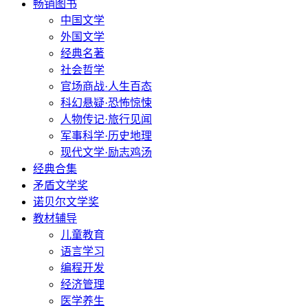
畅销图书
中国文学
外国文学
经典名著
社会哲学
官场商战·人生百态
科幻悬疑·恐怖惊悚
人物传记·旅行见闻
军事科学·历史地理
现代文学·励志鸡汤
经典合集
矛盾文学奖
诺贝尔文学奖
教材辅导
儿童教育
语言学习
编程开发
经济管理
医学养生