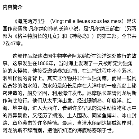
内容简介
《海底两万里》（Vingt mille lieues sous les mers）是法
国作家儒勒·凡尔纳创作的长篇小说，是“凡尔纳三部曲”（另两
部为《格兰特船长的儿女》和《神秘岛》）的第二部。全书共
2卷47章。
这部作品叙述法国生物学者阿龙纳斯在海洋深处旅行的故
事。这事发生在1866年，当时海上发现了一只被断定为独角
鲸的大怪物，他接受邀请参加追捕，在追捕过程中不幸落水，
泅到怪物的脊背上。其实这怪物并非什么独角鲸，而是一艘构
造奇妙的潜水船，潜水船是船长尼摩在大洋中的一座荒岛上秘
密建造的，船身坚固，利用海洋发电。尼摩船长邀请阿龙纳斯
作海底旅行。他们从太平洋出发，经过珊瑚岛、印度洋、红
海、地中海，进入大西洋，看到许多罕见的海生动植物和水中
的奇异景象，又经历了搁浅、土人围攻、同鲨鱼搏斗、冰山封
路、章鱼袭击等许多险情。最后，当潜水船到达挪威海岸时，
阿龙纳斯不辞而别，把他所知道的海底秘密颂于世。