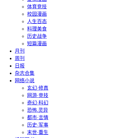
体育竞技
校园漫画
人生百态
料理美食
历史战争
短篇漫画
月刊
周刊
日报
杂志合集
网络小说
玄幻·修真
网游·竞技
奇幻·科幻
恐怖.灵异
都市·言情
历史·军事
末世·重生