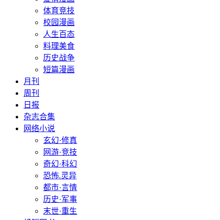
体育竞技
校园漫画
人生百态
料理美食
历史战争
短篇漫画
月刊
周刊
日报
杂志合集
网络小说
玄幻·修真
网游·竞技
奇幻·科幻
恐怖.灵异
都市·言情
历史·军事
末世·重生