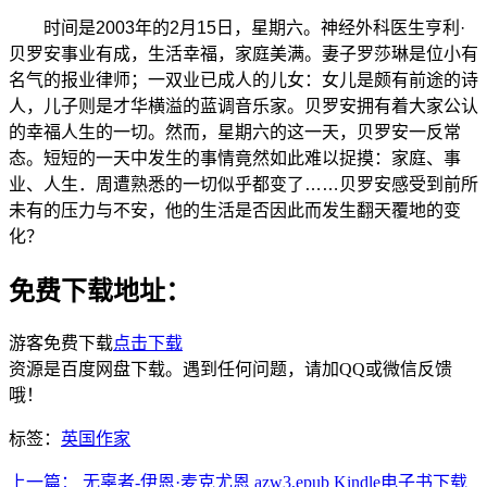
时间是2003年的2月15日，星期六。神经外科医生亨利·
贝罗安事业有成，生活幸福，家庭美满。妻子罗莎琳是位小有
名气的报业律师；一双业已成人的儿女：女儿是颇有前途的诗
人，儿子则是才华横溢的蓝调音乐家。贝罗安拥有着大家公认
的幸福人生的一切。然而，星期六的这一天，贝罗安一反常
态。短短的一天中发生的事情竟然如此难以捉摸：家庭、事
业、人生．周遭熟悉的一切似乎都变了……贝罗安感受到前所
未有的压力与不安，他的生活是否因此而发生翻天覆地的变
化？
免费下载地址：
游客免费下载
点击下载
资源是百度网盘下载。遇到任何问题，请加QQ或微信反馈
哦！
标签：
英国作家
上一篇：
无辜者-伊恩·麦克尤恩 azw3,epub Kindle电子书下载