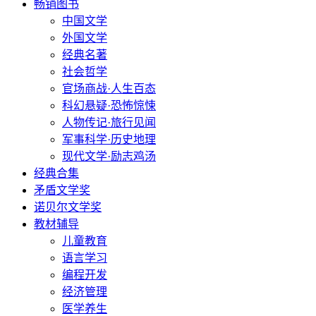
畅销图书
中国文学
外国文学
经典名著
社会哲学
官场商战·人生百态
科幻悬疑·恐怖惊悚
人物传记·旅行见闻
军事科学·历史地理
现代文学·励志鸡汤
经典合集
矛盾文学奖
诺贝尔文学奖
教材辅导
儿童教育
语言学习
编程开发
经济管理
医学养生